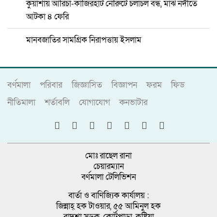
কুয়াশায় আরিচা-কাজিরহাট নৌরুটে চলাচল বন্ধ, মাঝ নদীতে
আটকা ৪ ফেরি
মানবজাতির সামগ্রিক নিরাপত্তায় ইসলাম
বর্ণমালা
পরিবার
জিজ্ঞাসিত
বিজ্ঞাপন
ফরম
ফিড
নীতিমালা
শর্তাবলি
যোগাযোগ
কনভাটার
মোঃ রাছেল রানা
চেয়ারম্যান
বর্ণমালা টেলিভিশন
বার্তা ও বাণিজ্যিক কার্যালয় :
জিন্নাহ্ হক টাওয়ার, ৫৫ আমিনুল হক
বাদশা সড়ক, কোর্টপাড়া, কুষ্টিয়া