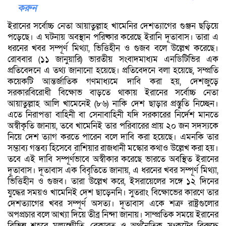
করুন
ইরানের সর্বোচ্চ নেতা আয়াতুল্লাহ খামেনির দেশত্যাগের গুঞ্জন ছড়িয়ে
পড়েছে। এ ঘটনায় অবস্থান পরিষ্কার করেছে ইরানি দূতাবাস। তারা এ
ধরনের খবর সম্পূর্ণ মিথ্যা, ভিত্তিহীন ও গুজব বলে উল্লেখ করেছে।
রোববার (১১ জানুয়ারি) ভারতীয় সংবাদমাধ্যম এনডিটিভির এক
প্রতিবেদনে এ তথ্য জানানো হয়েছে। প্রতিবেদনে বলা হয়েছে, সম্প্রতি
কয়েকটি আন্তর্জাতিক গণমাধ্যমে দাবি করা হয়, দেশজুড়ে
সরকারবিরোধী বিক্ষোভ বাড়তে থাকায় ইরানের সর্বোচ্চ নেতা
আয়াতুল্লাহ আলি খামেনেই (৮৬) নাকি দেশ ছাড়ার প্রস্তুতি নিচ্ছেন।
এতে নিরাপত্তা বাহিনী বা সেনাবাহিনী যদি সরকারের নির্দেশ মানতে
অস্বীকৃতি জানায়, তবে খামেনিই তার পরিবারের প্রায় ২০ জন সদস্যকে
নিয়ে দেশ ত্যাগ করতে পারেন বলে দাবি করা হয়েছে। এমনকি তার
সম্ভাব্য গন্তব্য হিসেবে রাশিয়ার রাজধানী মস্কোর কথাও উল্লেখ করা হয়।
তবে এই দাবি সম্পূর্ণভাবে অস্বীকার করেছে ভারতে অবস্থিত ইরানের
দূতাবাস। দূতাবাস এক বিবৃতিতে জানায়, এ ধরনের খবর সম্পূর্ণ মিথ্যা,
ভিত্তিহীন ও গুজব। তারা উল্লেখ করে, ইসরায়েলের সঙ্গে ১২ দিনের
যুদ্ধের সময়ও খামেনিই দেশ ছাড়েননি। সুতরাং বিক্ষোভের কারণে তার
দেশত্যাগের খবর সম্পূর্ণ অসত্য। দূতাবাস একে শত্রু রাষ্ট্রগুলোর
অপপ্রচার বলে আখ্যা দিয়ে তীব্র নিন্দা জানায়। সাম্প্রতিক সময়ে ইরানের
বিভিন্ন শহরে মূল্যস্ফীতি, বেকারত্ব ও অর্থনৈতিক সংকটের বিরুদ্ধে