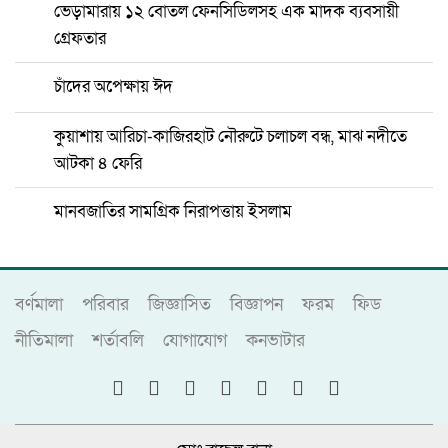
ভেড়ামারায় ১২ বোতল ফেনসিডিলসহ এক মাদক ব্যবসায়ী
গ্রেফতার
চাঁদের অপেক্ষায় ঈদ
কুয়াশায় আরিচা-কাজিরহাট নৌরুটে চলাচল বন্ধ, মাঝ নদীতে
আটকা ৪ ফেরি
মানবজাতির সামগ্রিক নিরাপত্তায় ইসলাম
বর্ণমালা
পরিবার
জিজ্ঞাসিত
বিজ্ঞাপন
ফরম
ফিড
নীতিমালা
শর্তাবলি
যোগাযোগ
কনভাটার