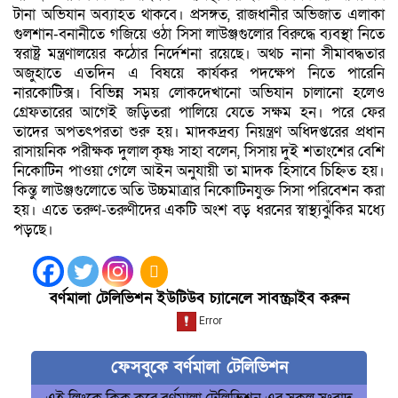
টানা অভিযান অব্যাহত থাকবে। প্রসঙ্গত, রাজধানীর অভিজাত এলাকা
গুলশান-বনানীতে গজিয়ে ওঠা সিসা লাউঞ্জগুলোর বিরুদ্ধে ব্যবস্থা নিতে
স্বরাষ্ট্র মন্ত্রণালয়ের কঠোর নির্দেশনা রয়েছে। অথচ নানা সীমাবদ্ধতার
অজুহাতে এতদিন এ বিষয়ে কার্যকর পদক্ষেপ নিতে পারেনি
নারকোটিক্স। বিভিন্ন সময় লোকদেখানো অভিযান চালানো হলেও
গ্রেফতারের আগেই জড়িতরা পালিয়ে যেতে সক্ষম হন। পরে ফের
তাদের অপতৎপরতা শুরু হয়। মাদকদ্রব্য নিয়ন্ত্রণ অধিদপ্তরের প্রধান
রাসায়নিক পরীক্ষক দুলাল কৃষ্ণ সাহা বলেন, সিসায় দুই শতাংশের বেশি
নিকোটিন পাওয়া গেলে আইন অনুযায়ী তা মাদক হিসাবে চিহ্নিত হয়।
কিন্তু লাউঞ্জগুলোতে অতি উচ্চমাত্রার নিকোটিনযুক্ত সিসা পরিবেশন করা
হয়। এতে তরুণ-তরুণীদের একটি অংশ বড় ধরনের স্বাস্থ্যঝুঁকির মধ্যে
পড়ছে।
বর্ণমালা টেলিভিশন ইউটিউব চ্যানেলে সাবস্ক্রাইব করুন
ফেসবুকে বর্ণমালা টেলিভিশন