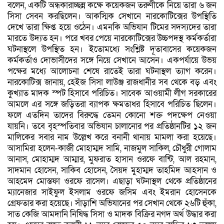
বলেন, একটি অন্ধকারাচ্ছন্ন কক্ষে কয়েকজন তরুণীকে নিয়ে তারা ৬ জন
সিসা সেবন করছিলেন। আকস্মিক সেখানে নারকোটিক্সের উপস্থিতি
দেখে তারা ক্ষিপ্ত হয়ে ওঠেন। এমনকি অভিযান টিমের সদস্যদের তারা
মারতে উদ্যত হন। পরে খবর পেয়ে নারকোটিক্সের উচ্চপদস্থ কর্মকর্তারা
ঘটনাস্থলে উপস্থিত হন। ইতোমধ্যে সংশ্লিষ্ট দূতাবাসের কয়েকজন
কর্মকর্তাও দোভাসীদের সঙ্গে নিয়ে সেখানে আসেন। একপর্যায়ে উভয়
পক্ষের মধ্যে আলোচনা শেষে রাতেই তারা ঘটনাস্থল ত্যাগ করেন।
নারকোটিক্স জানায়, হেইজ সিসা লাউঞ্জ রাজধানীর সব থেকে বড় এবং
কুখ্যাত মাদক স্পট হিসাবে পরিচিত। সাবেক আওয়ামী লীগ সরকারের
আমলে এর সঙ্গে জড়িতরা ব্যাপক ক্ষমতাধর হিসাবে পরিচিত ছিলেন।
ফলে এতদিন তাদের বিরুদ্ধে তেমন কোনো শক্ত পদক্ষেপ নেওয়া
যায়নি। তবে বৃহস্পতিবার অভিযান চালানোর পর প্রতিষ্ঠানটির ১২ জন
মালিকের সবার নাম উল্লেখ করে বনানী থানায় মামলা করা হয়েছে।
আসামিরা হলেন-কাজী মোহাম্মদ সামি, নাজমুল সাকিল, চৌধুরী গোলাম
আনাস, মোহাম্মদ আম্মার, মুফরাত হাসান ওরফে বান্টি, আল রহমান,
সাদমান হোসেন, সাকিব হোসেন, সৈয়দ মুহাম্মদ তাহমিদ আহসান ও
আহমেদ মোস্তফা ওরফে রাসেল। এছাড়া ঘটনাস্থল থেকে প্রতিষ্ঠানের
ম্যানেজার সাইফুল ইসলাম ওরফে জসিম এবং ইমরান হোসেনকে
গ্রেফতার করা হয়েছে। সাঁড়াশি অভিযানের পর সেখান থেকে ২৬টি হুঁকা,
সাত কেজি আমদানি নিষিদ্ধ সিসা ও মাদক বিক্রির নগদ অর্থ উদ্ধার করা