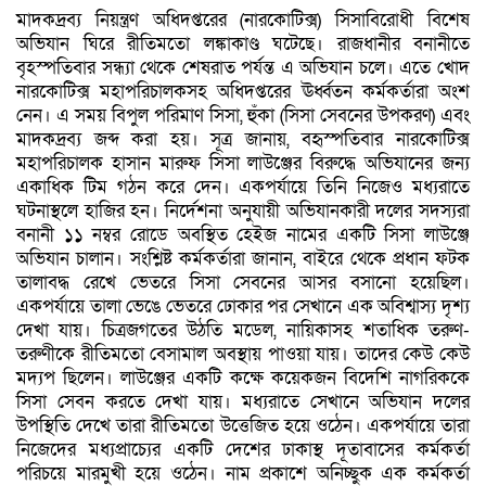
মাদকদ্রব্য নিয়ন্ত্রণ অধিদপ্তরের (নারকোটিক্স) সিসাবিরোধী বিশেষ
অভিযান ঘিরে রীতিমতো লঙ্কাকাণ্ড ঘটেছে। রাজধানীর বনানীতে
বৃহস্পতিবার সন্ধ্যা থেকে শেষরাত পর্যন্ত এ অভিযান চলে। এতে খোদ
নারকোটিক্স মহাপরিচালকসহ অধিদপ্তরের ঊর্ধ্বতন কর্মকর্তারা অংশ
নেন। এ সময় বিপুল পরিমাণ সিসা, হুঁকা (সিসা সেবনের উপকরণ) এবং
মাদকদ্রব্য জব্দ করা হয়। সূত্র জানায়, বহৃস্পতিবার নারকোটিক্স
মহাপরিচালক হাসান মারুফ সিসা লাউঞ্জের বিরুদ্ধে অভিযানের জন্য
একাধিক টিম গঠন করে দেন। একপর্যায়ে তিনি নিজেও মধ্যরাতে
ঘটনাস্থলে হাজির হন। নির্দেশনা অনুযায়ী অভিযানকারী দলের সদস্যরা
বনানী ১১ নম্বর রোডে অবস্থিত হেইজ নামের একটি সিসা লাউঞ্জে
অভিযান চালান। সংশ্লিষ্ট কর্মকর্তারা জানান, বাইরে থেকে প্রধান ফটক
তালাবদ্ধ রেখে ভেতরে সিসা সেবনের আসর বসানো হয়েছিল।
একপর্যায়ে তালা ভেঙে ভেতরে ঢোকার পর সেখানে এক অবিশ্বাস্য দৃশ্য
দেখা যায়। চিত্রজগতের উঠতি মডেল, নায়িকাসহ শতাধিক তরুণ-
তরুণীকে রীতিমতো বেসামাল অবস্থায় পাওয়া যায়। তাদের কেউ কেউ
মদ্যপ ছিলেন। লাউঞ্জের একটি কক্ষে কয়েকজন বিদেশি নাগরিককে
সিসা সেবন করতে দেখা যায়। মধ্যরাতে সেখানে অভিযান দলের
উপস্থিতি দেখে তারা রীতিমতো উত্তেজিত হয়ে ওঠেন। একপর্যায়ে তারা
নিজেদের মধ্যপ্রাচ্যের একটি দেশের ঢাকাস্থ দূতাবাসের কর্মকর্তা
পরিচয়ে মারমুখী হয়ে ওঠেন। নাম প্রকাশে অনিচ্ছুক এক কর্মকর্তা