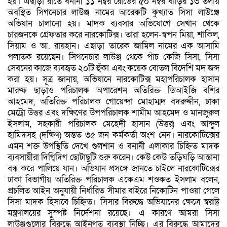
হয়। এছাড়া রাতে বনানী ১১ নম্বর রোডের ৫০ নম্বর বাড়ির ১৩ তলায়
অবস্থিত সিগনেচার লাউঞ্জ নামের আরেকটি কুখ্যাত সিসা লাউঞ্জে
অভিযান চালানো হয়। মাদক ব্যবসার অভিযোগে সেখান থেকে
চারজনকে গ্রেফতার করে নারকোটিক্স। তারা হলেন-স্বপন মিয়া, শাকিল,
সিয়াম ও আ. রায়হান। এছাড়া তারেক জামিল নামের এক আসামি
পলাতক রয়েছেন। সিগনেচার লাউঞ্জ থেকে পাঁচ কেজি সিসা, সিসা
সেবনের কাজে ব্যবহৃত ২০টি হুঁকা এবং কয়েক বোতল বিদেশি মদ জব্দ
করা হয়। সূত্র জানায়, অভিযানে নারকোটিক্স মহাপরিচালক হাসান
মারুফ ছাড়াও পরিচালক অপারেশন অতিরিক্ত ডিআইজি বশির
আহমেদ, অতিরিক্ত পরিচালক গোয়েন্দা মোহাম্মদ বদরুদ্দীন, ঢাকা
মেট্রো উত্তর এবং দক্ষিণের উপপরিচালক শামীম আহমেদ ও মানজুরুল
ইসলাম, সহকারী পরিচালক মেহেদী হাসান (উত্তর) এবং আব্দুল
হামিদসহ (দক্ষিণ) অন্তত ৩৫ জন কর্মকর্তা অংশ নেন। নারকোটিক্সের
এমন শক্ত উপস্থিতি দেখে গুলশান ও বনানী এলাকার চিহ্নিত মাদক
ব্যবসায়ীরা দিগ্বিদিগ ছোটাছুটি শুরু করেন। কেউ কেউ তড়িঘড়ি আস্তানা
বন্ধ করে পালিয়ে যান। অভিযান প্রসঙ্গে জানতে চাইলে নারকোটিক্সের
ঢাকা বিভাগীয় অতিরিক্ত পরিচালক একেএম শওকত ইসলাম বলেন,
প্রচলিত আইন অনুযায়ী নির্ধারিত সীমার বাইরে নিকোটিন পাওয়া গেলে
সিসা মাদক হিসাবে চিহ্নিত। সিসার বিরুদ্ধে অভিযানের ক্ষেত্রে স্বরাষ্ট্র
মন্ত্রণালয়ের সুস্পষ্ট নির্দেশনা রয়েছে। এ কারণে আমরা সিসা
লাউঞ্জগুলোর বিরুদ্ধে আইনগত ব্যবস্থা নিচ্ছি। এর বিরুদ্ধে আমাদের