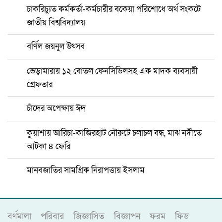
চাকরিচ্যুত কর্মকর্তা-কর্মচারীর বকেয়া পরিশোধে অর্থ সংকটে
জাতীয় বিশ্ববিদ্যালয়
বর্ণিল জয়নুল উৎসব
ভেড়ামারায় ১২ বোতল ফেনসিডিলসহ এক মাদক ব্যবসায়ী
গ্রেফতার
চাঁদের অপেক্ষায় ঈদ
কুয়াশায় আরিচা-কাজিরহাট নৌরুটে চলাচল বন্ধ, মাঝ নদীতে
আটকা ৪ ফেরি
মানবজাতির সামগ্রিক নিরাপত্তায় ইসলাম
বর্ণমালা
পরিবার
জিজ্ঞাসিত
বিজ্ঞাপন
ফরম
ফিড