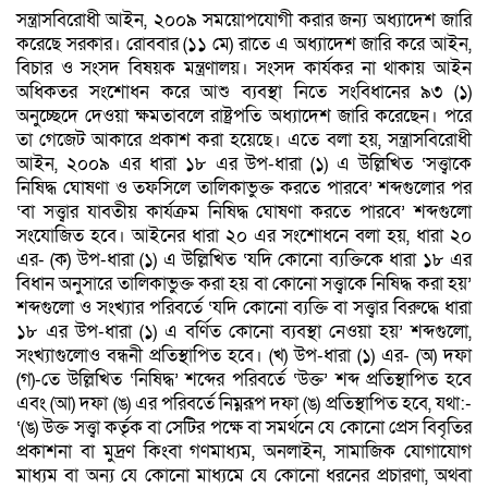
সন্ত্রাসবিরোধী আইন, ২০০৯ সময়োপযোগী করার জন্য অধ্যাদেশ জারি
করেছে সরকার। রোববার (১১ মে) রাতে এ অধ্যাদেশ জারি করে আইন,
বিচার ও সংসদ বিষয়ক মন্ত্রণালয়। সংসদ কার্যকর না থাকায় আইন
অধিকতর সংশোধন করে আশু ব্যবস্থা নিতে সংবিধানের ৯৩ (১)
অনুচ্ছেদে দেওয়া ক্ষমতাবলে রাষ্ট্রপতি অধ্যাদেশ জারি করেছেন। পরে
তা গেজেট আকারে প্রকাশ করা হয়েছে। এতে বলা হয়, সন্ত্রাসবিরোধী
আইন, ২০০৯ এর ধারা ১৮ এর উপ-ধারা (১) এ উল্লিখিত ‘সত্ত্বাকে
নিষিদ্ধ ঘোষণা ও তফসিলে তালিকাভুক্ত করতে পারবে’ শব্দগুলোর পর
‘বা সত্ত্বার যাবতীয় কার্যক্রম নিষিদ্ধ ঘোষণা করতে পারবে’ শব্দগুলো
সংযোজিত হবে। আইনের ধারা ২০ এর সংশোধনে বলা হয়, ধারা ২০
এর- (ক) উপ-ধারা (১) এ উল্লিখিত ‘যদি কোনো ব্যক্তিকে ধারা ১৮ এর
বিধান অনুসারে তালিকাভুক্ত করা হয় বা কোনো সত্ত্বাকে নিষিদ্ধ করা হয়’
শব্দগুলো ও সংখ্যার পরিবর্তে ‘যদি কোনো ব্যক্তি বা সত্ত্বার বিরুদ্ধে ধারা
১৮ এর উপ-ধারা (১) এ বর্ণিত কোনো ব্যবস্থা নেওয়া হয়’ শব্দগুলো,
সংখ্যাগুলোও বন্ধনী প্রতিস্থাপিত হবে। (খ) উপ-ধারা (১) এর- (অ) দফা
(গ)-তে উল্লিখিত ‘নিষিদ্ধ’ শব্দের পরিবর্তে ‘উক্ত’ শব্দ প্রতিস্থাপিত হবে
এবং (আ) দফা (ঙ) এর পরিবর্তে নিম্নরূপ দফা (ঙ) প্রতিস্থাপিত হবে, যথা:-
‘(ঙ) উক্ত সত্ত্বা কর্তৃক বা সেটির পক্ষে বা সমর্থনে যে কোনো প্রেস বিবৃতির
প্রকাশনা বা মুদ্রণ কিংবা গণমাধ্যম, অনলাইন, সামাজিক যোগাযোগ
মাধ্যম বা অন্য যে কোনো মাধ্যমে যে কোনো ধরনের প্রচারণা, অথবা