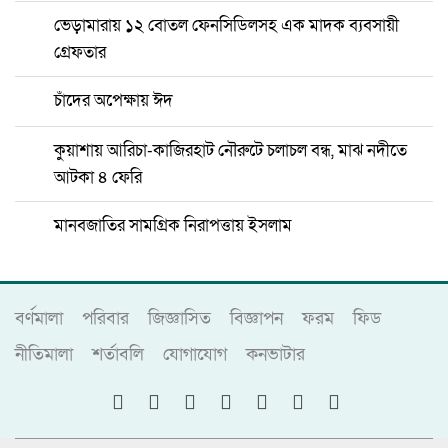
ভেড়ামারায় ১২ বোতল ফেনসিডিলসহ এক মাদক ব্যবসায়ী
গ্রেফতার
চাঁদের অপেক্ষায় ঈদ
কুয়াশায় আরিচা-কাজিরহাট নৌরুটে চলাচল বন্ধ, মাঝ নদীতে
আটকা ৪ ফেরি
মানবজাতির সামগ্রিক নিরাপত্তায় ইসলাম
বর্ণমালা
পরিবার
জিজ্ঞাসিত
বিজ্ঞাপন
ফরম
ফিড
নীতিমালা
শর্তাবলি
যোগাযোগ
কনভাটার