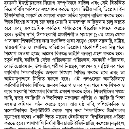
ক্র্যাফট ইনস্ট্রাক্টরদের নিয়োগ সম্পূর্ণভাবে বাতিল এবং সেই বিতর্কিত
নিয়োগবিধি অবিলম্বে সংশোধন করতে হবে। দ্বিতীয় দাবি, ডিপ্লোমা ইন
ইঞ্জিনিয়ারিং কোর্সে যে কোনো বয়সে ভর্তির সুযোগ বাতিল করতে হবে।
উন্নত বিশ্বের আদলে চার বছর মেয়াদি মানসম্পন্ন কারিকুলাম চালু করতে
হবে এবং একাডেমিক কার্যক্রম পর্যায়ক্রমে ইংরেজি মাধ্যমে করতে
হবে। তৃতীয় দাবি, উপসহকারী প্রকৌশলী ও সমমান (১০ম গ্রেড) থেকে
পাস করা শিক্ষার্থীদের জন্য সংরক্ষিত থাকা সত্ত্বেও যেসব সরকারি, রাষ্ট্রীয়,
স্বায়ত্তশাসিত ও স্বশাসিত প্রতিষ্ঠানে ডিপ্লোমা প্রকৌশলীদের নিম্ন পদে
নিয়োগ দেওয়া হচ্ছে, তাদের বিরুদ্ধে আইনি ব্যবস্থা গ্রহণ করতে হবে।
চতুর্থ দাবি, কারিগরি সেক্টর পরিচালনায় পরিচালক, সহকারী পরিচালক,
বোর্ড চেয়ারম্যান, উপসচিব, পরীক্ষা নিয়ন্ত্রক, অধ্যক্ষসহ সংশ্লিষ্ট সব পদে
কারিগরি শিক্ষাবহির্ভূত জনবল নিয়োগ নিষিদ্ধ করতে হবে এবং তা
আইনানুগভাবে নিশ্চিত করতে হবে। এই পদগুলোয় অনতিবিলম্বে
কারিগরি শিক্ষায় শিক্ষিত জনবল নিয়োগ ও সব শূন্য পদে দক্ষ শিক্ষক ও
ল্যাব সহকারী নিয়োগের বিজ্ঞপ্তি প্রকাশ করতে হবে। শিক্ষার্থীদের পঞ্চম
দাবি, স্বতন্ত্র ‘কারিগরি ও উচ্চশিক্ষা’ মন্ত্রণালয় প্রতিষ্ঠা ও ‘কারিগরি শিক্ষা
সংস্কার কমিশন’ গঠন করতে হবে। আর ষষ্ঠ দাবি, পলিটেকনিক ও
মনোটেকনিক ইনস্টিটিউট থেকে পাস করা শিক্ষার্থীদের উচ্চশিক্ষার
সুযোগের লক্ষ্যে একটি উন্নত মানের টেকনিক্যাল বিশ্ববিদ্যালয় প্রতিষ্ঠা
করতে হবে। পাশাপাশি নির্মাণাধীন চারটি ইঞ্জিনিয়ারিং কলেজে (নড়াইল,