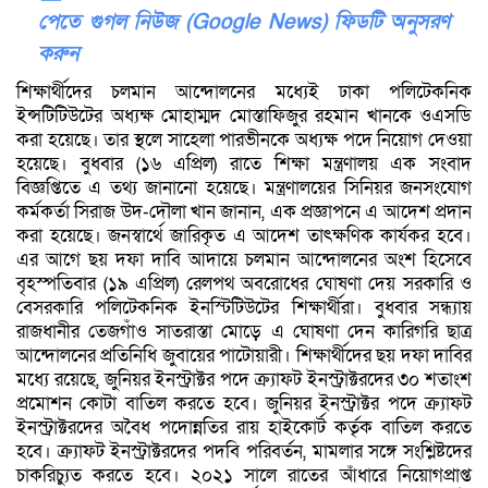
পেতে গুগল নিউজ (Google News) ফিডটি অনুসরণ
করুন
শিক্ষার্থীদের চলমান আন্দোলনের মধ্যেই ঢাকা পলিটেকনিক
ইন্সটিটিউটের অধ্যক্ষ মোহাম্মদ মোস্তাফিজুর রহমান খানকে ওএসডি
করা হয়েছে। তার স্থলে সাহেলা পারভীনকে অধ্যক্ষ পদে নিয়োগ দেওয়া
হয়েছে। বুধবার (১৬ এপ্রিল) রাতে শিক্ষা মন্ত্রণালয় এক সংবাদ
বিজ্ঞপ্তিতে এ তথ্য জানানো হয়েছে। মন্ত্রণালয়ের সিনিয়র জনসংযোগ
কর্মকর্তা সিরাজ উদ-দৌলা খান জানান, এক প্রজ্ঞাপনে এ আদেশ প্রদান
করা হয়েছে। জনস্বার্থে জারিকৃত এ আদেশ তাৎক্ষণিক কার্যকর হবে।
এর আগে ছয় দফা দাবি আদায়ে চলমান আন্দোলনের অংশ হিসেবে
বৃহস্পতিবার (১৯ এপ্রিল) রেলপথ অবরোধের ঘোষণা দেয় সরকারি ও
বেসরকারি পলিটেকনিক ইনস্টিটিউটের শিক্ষার্থীরা। বুধবার সন্ধ্যায়
রাজধানীর তেজগাঁও সাতরাস্তা মোড়ে এ ঘোষণা দেন কারিগরি ছাত্র
আন্দোলনের প্রতিনিধি জুবায়ের পাটোয়ারী। শিক্ষার্থীদের ছয় দফা দাবির
মধ্যে রয়েছে, জুনিয়র ইনস্ট্রাক্টর পদে ক্র্যাফট ইনস্ট্রাক্টরদের ৩০ শতাংশ
প্রমোশন কোটা বাতিল করতে হবে। জুনিয়র ইনস্ট্রাক্টর পদে ক্র্যাফট
ইনস্ট্রাক্টরদের অবৈধ পদোন্নতির রায় হাইকোর্ট কর্তৃক বাতিল করতে
হবে। ক্র্যাফট ইনস্ট্রাক্টরদের পদবি পরিবর্তন, মামলার সঙ্গে সংশ্লিষ্টদের
চাকরিচ্যুত করতে হবে। ২০২১ সালে রাতের আঁধারে নিয়োগপ্রাপ্ত