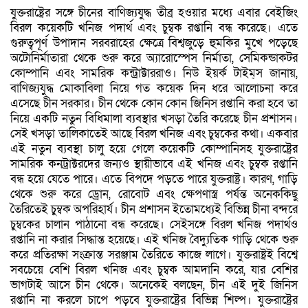
যুক্তরাষ্ট্রের সঙ্গে চীনের বাণিজ্যযুদ্ধ তীব্র হওয়ার মধ্যে এবার বেইজিং
বিরল কয়েকটি খনিজ পদার্থ এবং চুম্বক রপ্তানি বন্ধ করেছে। এতে
গুরুত্বপূর্ণ উপাদান সরবরাহের ক্ষেত্রে বিশ্বজুড়ে হুমকির মুখে পড়েছে
অটোনির্মাতারা থেকে শুরু করে অ্যারোস্পেস নির্মাতা, সেমিকন্ডাকটর
কোম্পানি এবং সামরিক কন্ট্রাক্টাররাও। নিউ ইয়র্ক টাইম্‌স জানায়,
বাণিজ্যযুদ্ধ মোকাবিলা নিয়ে গত কয়েক দিন ধরে আলোচনা করে
এসেছে চীন সরকার। চীন থেকে কোন কোন জিনিস রপ্তানি করা হবে তা
নিয়ে একটি নতুন বিধিমালা ব্যবস্থার খসড়া তৈরি করেছে চীন প্রশাসন।
সেই খসড়া তালিকাতেই আছে বিরল খনিজ এবং চুম্বকের কথা। একবার
এই নতুন ব্যবস্থা চালু হয়ে গেলে কয়েকটি কোম্পানিসহ যুক্তরাষ্ট্রের
সামরিক কনট্রাক্টরদের জন্যও স্থায়ীভাবে এই খনিজ এবং চুম্বক রপ্তানি
বন্ধ হয়ে যেতে পারে। এতে বিপদে পড়তে পারে যুক্তরাষ্ট্র। কারণ, গাড়ি
থেকে শুরু করে ড্রোন, রোবোট এবং ক্ষেপণাস্ত্র পর্যন্ত অনেককিছু
তৈরিতেই চুম্বক অপরিহার্য। চীন প্রশাসন ইতোমধ্যেই বিভিন্ন চীনা বন্দরে
চুম্বকের চালান পাঠানো বন্ধ করেছে। সেইসঙ্গে বিরল খনিজ পদার্থও
রপ্তানি না করার সিদ্ধান্ত হয়েছে। এই খনিজ বৈদ্যুতিক গাড়ি থেকে শুরু
করে প্রতিরক্ষা সংক্রান্ত সরঞ্জাম তৈরিতে কাজে লাগে। যুক্তরাষ্ট্রই বিশ্বে
সবচেয়ে বেশি বিরল খনিজ এবং চুম্বক আমদানি করে, যার বেশির
ভাগটাই আসে চীন থেকে। অনেকেই বলছেন, চীন এই দুই জিনিস
রপ্তানি না করলে চাপে পড়বে যুক্তরাষ্ট্রের বিভিন্ন শিল্প। যুক্তরাষ্ট্রের