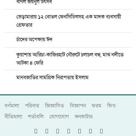
বর্ণিল জয়নুল উৎসব
ভেড়ামারায় ১২ বোতল ফেনসিডিলসহ এক মাদক ব্যবসায়ী
গ্রেফতার
চাঁদের অপেক্ষায় ঈদ
কুয়াশায় আরিচা-কাজিরহাট নৌরুটে চলাচল বন্ধ, মাঝ নদীতে
আটকা ৪ ফেরি
মানবজাতির সামগ্রিক নিরাপত্তায় ইসলাম
বর্ণমালা
পরিবার
জিজ্ঞাসিত
বিজ্ঞাপন
ফরম
ফিড
নীতিমালা
শর্তাবলি
যোগাযোগ
কনভাটার