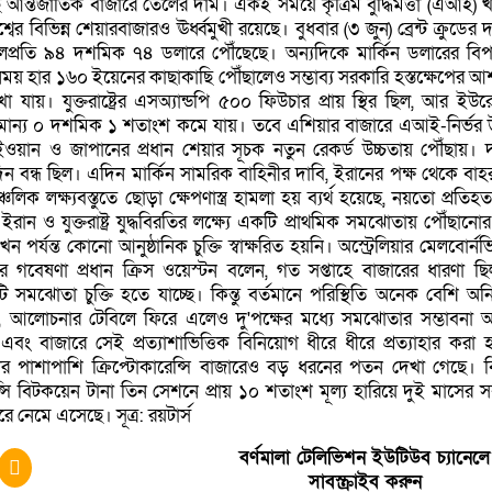
আন্তর্জাতিক বাজারে তেলের দাম। একই সময়ে কৃত্রিম বুদ্ধিমত্তা (এআই) 
শ্বের বিভিন্ন শেয়ারবাজারও ঊর্ধ্বমুখী রয়েছে। বুধবার (৩ জুন) ব্রেন্ট ক্রুডের 
েলপ্রতি ৯৪ দশমিক ৭৪ ডলারে পৌঁছেছে। অন্যদিকে মার্কিন ডলারের বি
ময় হার ১৬০ ইয়েনের কাছাকাছি পৌঁছালেও সম্ভাব্য সরকারি হস্তক্ষেপের আশ
া যায়। যুক্তরাষ্ট্রের এসঅ্যান্ডপি ৫০০ ফিউচার প্রায় স্থির ছিল, আর ইউ
মান্য ০ দশমিক ১ শতাংশ কমে যায়। তবে এশিয়ার বাজারে এআই-নির্ভর উ
ওয়ান ও জাপানের প্রধান শেয়ার সূচক নতুন রেকর্ড উচ্চতায় পৌঁছায়। দ
 বন্ধ ছিল। এদিন মার্কিন সামরিক বাহিনীর দাবি, ইরানের পক্ষ থেকে বাহ
চলিক লক্ষ্যবস্তুতে ছোড়া ক্ষেপণাস্ত্র হামলা হয় ব্যর্থ হয়েছে, নয়তো প্রতিহ
রান ও যুক্তরাষ্ট্র যুদ্ধবিরতির লক্ষ্যে একটি প্রাথমিক সমঝোতায় পৌঁছানো
পর্যন্ত কোনো আনুষ্ঠানিক চুক্তি স্বাক্ষরিত হয়নি। অস্ট্রেলিয়ার মেলবোর্নভি
ানের গবেষণা প্রধান ক্রিস ওয়েস্টন বলেন, গত সপ্তাহে বাজারের ধারণা ছ
টি সমঝোতা চুক্তি হতে যাচ্ছে। কিন্তু বর্তমানে পরিস্থিতি অনেক বেশি অনি
ে, আলোচনার টেবিলে ফিরে এলেও দু'পক্ষের মধ্যে সমঝোতার সম্ভাবনা
বং বাজারে সেই প্রত্যাশাভিত্তিক বিনিয়োগ ধীরে ধীরে প্রত্যাহার করা হ
েজনার পাশাপাশি ক্রিপ্টোকারেন্সি বাজারেও বড় ধরনের পতন দেখা গেছে। বি
েন্সি বিটকয়েন টানা তিন সেশনে প্রায় ১০ শতাংশ মূল্য হারিয়ে দুই মাসের সর্ব
 নেমে এসেছে। সূত্র: রয়টার্স
বর্ণমালা টেলিভিশন ইউটিউব চ্যানেলে
সাবস্ক্রাইব করুন