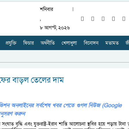
শনিবার
,
৮ আগস্ট, ২০২৬
প্রযুক্তি
ফিচার
অর্থনীতি
খেলাধুলা
বিনোদন
মতামত
জ
ে ফের বাড়ল তেলের দাম
লিভিশন অনলাইনের সর্বশেষ খবর পেতে গুগল নিউজ (Google
নুসরণ করুন
ে সংঘাত বৃদ্ধি এবং যুক্তরাষ্ট্র-ইরান শান্তি আলোচনা স্থবির হয়ে পড়ায় টানা 