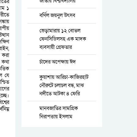
জাতীয় বিশ্ববিদ্যালয়
খাতের
দাম ১
পরীতে
বর্ণিল জয়নুল উৎসব
ঙ্কায়
রোপীয়
ভেড়ামারায় ১২ বোতল
ত্থান
ফেনসিডিলসহ এক মাদক
ক্ষিণ
ব্যবসায়ী গ্রেফতার
রাইন,
ত করা
র কথা
চাঁদের অপেক্ষায় ঈদ
ত্তিক
িল যে
কুয়াশায় আরিচা-কাজিরহাট
শ্চিত
নৌরুটে চলাচল বন্ধ, মাঝ
 আগের
নদীতে আটকা ৪ ফেরি
চ্ছে।
শ্বের
মানবজাতির সামগ্রিক
নিম্ন
নিরাপত্তায় ইসলাম