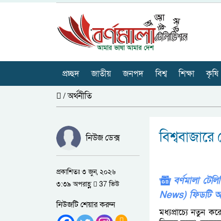
প্রচ্ছদ
জাতীয়
জনপদ
বিশ্ব
শিক্ষা
কৃষি
/
অর্থনীতি
বিশ্ববাজার
নিউজ ডেক্স
প্রকাশিতঃ ৩ জুন, ২০২৬
বর্ণমালা টে
৩:৩৯ অপরাহ্ণ
37 ভিউ
News) ফিডটি অ
নিউজটি শেয়ার করুন
মধ্যপ্রাচ্যে নতুন কর