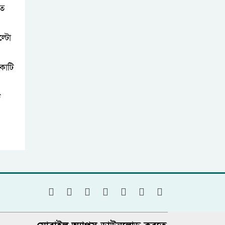
গত
ল্টো
 কোটি
ট