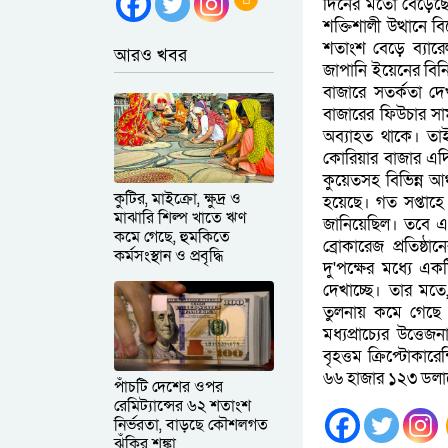
দিনের মতো বেড়েছে 
শক্তিশালী উত্থানে বি
শতাংশ বেড়ে ব্যার
আরও খবর
জাপানি ইয়েনের বিনি
বাজারে সতর্কতা দেখ
বাজারের ফিউচার সা
অব্যাহত থাকে। তাই
কোরিয়ার বাজার এদিন
কুয়েতসহ বিভিন্ন আঞ্
কুটির, মাইক্রো, ক্ষুদ্র ও
হয়েছে। গত সপ্তাহে ই
মাঝারি শিল্প খাতে ঋণ
জানিয়েছিল। তবে এখন 
কমে গেছে, হুমকিতে
ব্রোকারেজ প্রতিষ্ঠ
কর্মসংস্থান ও প্রবৃদ্ধি
দু'পক্ষের মধ্যে এক
দেখাচ্ছে। তার মত
তুলনায় কমে গেছে এ
মধ্যপ্রাচ্যের উত্ত
বৃহত্তম ক্রিপ্টোকার
৬৬ হাজার ১২৩ ডলারে
পাঁচটি দেশের ওপর
রেমিট্যান্সের ৬২ শতাংশ
নির্ভরতা, বাড়ছে কৌশলগত
ঝুঁকির শঙ্কা