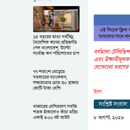
এই লিংকে ক্লিক
আমাদের সাথে থাক
১৪ বছরের মধ্যে সর্বনিম্ন
বৈদেশিক ঋণের প্রতিশ্রুতি
পেল বাংলাদেশ, উল্টো
বর্ণমালা টেলিভিশ
সর্বোচ্চ ঋণ পরিশোধের চাপ
এবং উষ্কানীমূলক
যেকোনো ধরণের আপ
৭৭ শতাংশ বেড়েছে
সরকারের ব্যাংকঋণ,
লক্ষ্যমাত্রার চেয়ে ৩০ হাজার
কোটি টাকা বেশি
ট্যাগ:
সংশ্লিষ্ট সংবাদ:
বাজারের বেশিরভাগ সবজি
শতক হাঁকালেও কাঁচা মরিচ
একাই ৪০০ নট আউট
৮ আগস্ট, ২০২৬