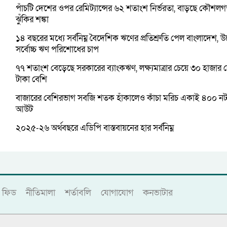
পাঁচটি দেশের ওপর রেমিট্যান্সের ৬২ শতাংশ নির্ভরতা, বাড়ছে কৌশল
ঝুঁকির শঙ্কা
১৪ বছরের মধ্যে সর্বনিম্ন বৈদেশিক ঋণের প্রতিশ্রুতি পেল বাংলাদেশ, উ
সর্বোচ্চ ঋণ পরিশোধের চাপ
৭৭ শতাংশ বেড়েছে সরকারের ব্যাংকঋণ, লক্ষ্যমাত্রার চেয়ে ৩০ হাজার
টাকা বেশি
বাজারের বেশিরভাগ সবজি শতক হাঁকালেও কাঁচা মরিচ একাই ৪০০ ন
আউট
২০২৫-২৬ অর্থবছরে এডিপি বাস্তবায়নের হার সর্বনিম্ন
ফিড
নীতিমালা
শর্তাবলি
যোগাযোগ
কনভাটার