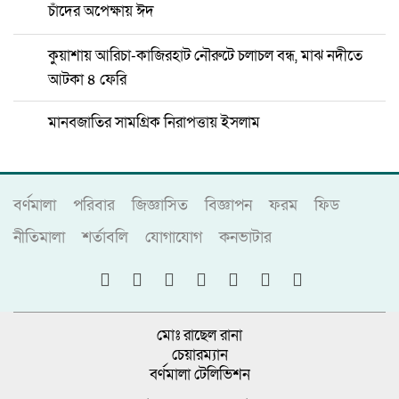
চাঁদের অপেক্ষায় ঈদ
কুয়াশায় আরিচা-কাজিরহাট নৌরুটে চলাচল বন্ধ, মাঝ নদীতে
আটকা ৪ ফেরি
মানবজাতির সামগ্রিক নিরাপত্তায় ইসলাম
বর্ণমালা
পরিবার
জিজ্ঞাসিত
বিজ্ঞাপন
ফরম
ফিড
নীতিমালা
শর্তাবলি
যোগাযোগ
কনভাটার
মোঃ রাছেল রানা
চেয়ারম্যান
বর্ণমালা টেলিভিশন