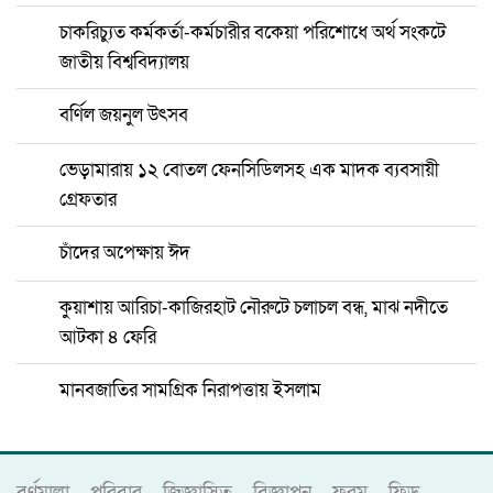
চাকরিচ্যুত কর্মকর্তা-কর্মচারীর বকেয়া পরিশোধে অর্থ সংকটে
জাতীয় বিশ্ববিদ্যালয়
বর্ণিল জয়নুল উৎসব
ভেড়ামারায় ১২ বোতল ফেনসিডিলসহ এক মাদক ব্যবসায়ী
গ্রেফতার
চাঁদের অপেক্ষায় ঈদ
কুয়াশায় আরিচা-কাজিরহাট নৌরুটে চলাচল বন্ধ, মাঝ নদীতে
আটকা ৪ ফেরি
মানবজাতির সামগ্রিক নিরাপত্তায় ইসলাম
বর্ণমালা
পরিবার
জিজ্ঞাসিত
বিজ্ঞাপন
ফরম
ফিড