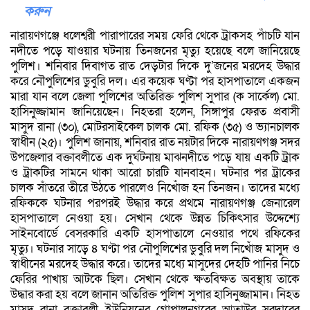
করুন
নারায়ণগঞ্জে ধলেশ্বরী পারাপারের সময় ফেরি থেকে ট্রাকসহ পাঁচটি যান
নদীতে পড়ে যাওয়ার ঘটনায় তিনজনের মৃত্যু হয়েছে বলে জানিয়েছে
পুলিশ। ‎শনিবার দিবাগত রাত দেড়টার দিকে দুʼজনের মরদেহ উদ্ধার
করে নৌপুলিশের ডুবুরি দল। এর কয়েক ঘণ্টা পর হাসপাতালে একজন
মারা যান বলে জেলা পুলিশের অতিরিক্ত পুলিশ সুপার (ক সার্কেল) মো.
হাসিনুজ্জামান জানিয়েছেন। ‎নিহতরা হলেন, সিঙ্গাপুর ফেরত প্রবাসী
মাসুদ রানা (৩০), মোটরসাইকেল চালক মো. রফিক (৩৫) ও ভ্যানচালক
স্বাধীন (২৫)। ‎পুলিশ জানায়, শনিবার রাত নয়টার দিকে নারায়ণগঞ্জ সদর
উপজেলার বক্তাবলীতে এক দুর্ঘটনায় মাঝনদীতে পড়ে যায় একটি ট্রাক
ও ট্রাকটির সামনে থাকা আরো চারটি যানবাহন। ঘটনার পর ট্রাকের
চালক সাঁতরে তীরে উঠতে পারলেও নিখোঁজ হন তিনজন। ‎তাদের মধ্যে
রফিককে ঘটনার পরপরই উদ্ধার করে প্রথমে নারায়ণগঞ্জ জেনারেল
হাসপাতালে নেওয়া হয়। সেখান থেকে উন্নত চিকিৎসার উদ্দেশ্যে
সাইনবোর্ডে বেসরকারি একটি হাসপাতালে নেওয়ার পথে রফিকের
মৃত্যু। ‎ঘটনার সাড়ে ৪ ঘণ্টা পর নৌপুলিশের ডুবুরি দল নিখোঁজ মাসুদ ও
স্বাধীনের মরদেহ উদ্ধার করে। তাদের মধ্যে মাসুদের দেহটি পানির নিচে
ফেরির পাখায় আটকে ছিল। সেখান থেকে ক্ষতবিক্ষত অবস্থায় তাকে
উদ্ধার করা হয় বলে জানান অতিরিক্ত পুলিশ সুপার হাসিনুজ্জামান। ‎নিহত
মাসুদ রানা বক্তাবলী ইউনিয়নের গোপালনগরের আতাউর সরদারের