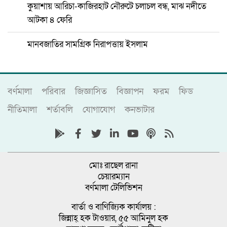
কুয়াশায় আরিচা-কাজিরহাট নৌরুটে চলাচল বন্ধ, মাঝ নদীতে
আটকা ৪ ফেরি
মানবজাতির সামগ্রিক নিরাপত্তায় ইসলাম
বর্ণমালা
পরিবার
জিজ্ঞাসিত
বিজ্ঞাপন
ফরম
ফিড
নীতিমালা
শর্তাবলি
যোগাযোগ
কনভাটার
মোঃ রাছেল রানা
চেয়ারম্যান
বর্ণমালা টেলিভিশন
বার্তা ও বাণিজ্যিক কার্যালয় :
জিন্নাহ্ হক টাওয়ার, ৫৫ আমিনুল হক