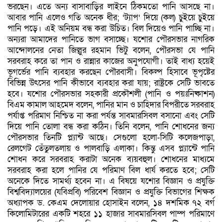
ভরছেন। এতে অন্য বাসাবাড়ির লাইনে ঠিকমতো পানি আসছে না।
আবার পানি এলেও গতি অনেক ধীর; ‘ট্যাপ’ দিয়ে (কল) চুইয়ে চুইয়ে
পানি পড়ে। এই অনিয়ম বন্ধ করা উচিত। বিল দিয়েও পানি পাচ্ছি না।
অন্যরা আমাদের পানিতে ভাগ বসাচ্ছে। যশোর পৌরসভার নাগরিক
আন্দোলনের নেতা জিল্লুর রহমান ভিটু বলেন, পৌরসভা যে পানি
সরবরাহ করে তা পান ও রান্নার কাজের অনুপযোগী। তাই বাধ্য হয়েই
ভূগর্ভের পানি ব্যবহার করছেন পৌরবাসী। বিকল্প হিসাবে ভূপৃষ্টের
বিভিন্ন উৎসের পানি কীভাবে ব্যবহার করা যায়; রাষ্ট্রকে সেটি ভাবতে
হবে। যশোর পৌরসভার সহকারী প্রকৌশলী (পানি ও পয়ঃনিষ্কাশন)
বিএম কামাল আহমেদ বলেন, পানির মান ও চাহিদার বিপরীতে সরবরাহ
পর্যাপ্ত পরিমাণ নিশ্চিত না করা পর্যন্ত সাবমারসিবল বসানো এবং সেটি
দিয়ে পানি তোলা বন্ধ করা কঠিন। তিনি বলেন, পানি শোধনের জন্য
পৌরসভার তিনটি প্ল্যান্ট আছে। সেগুলো হলো-সিটি কলেজপাড়া,
রেলগেট তেঁতুলতলায় ও পালবাড়ি এলাকা। কিন্তু এসব প্ল্যান্টে পানি
শোধন করে সরবরাহ করাটা অনেক ব্যয়বহুল। শোধনের মাধ্যমে
সরবরাহ করা হলে পানির যে পরিমাণ বিল ধার্য করতে হবে; সেটি
অনেকে দিতে সামর্থ্য হবেন না। এ বিষয়ে যশোর বিজ্ঞান ও প্রযুক্তি
বিশ্ববিদ্যালয়ের (যবিপ্রবি) পরিবেশ বিজ্ঞান ও প্রযুক্তি বিভাগের শিক্ষক
অধ্যাপক ড. কেএম দেলোয়ার হোসাইন বলেন, ১৪ দশমিক ৭২ বর্গ
কিলোমিটারের একটি শহরে ১১ হাজার সাবমারসিবল পাম্প পরিমাণে