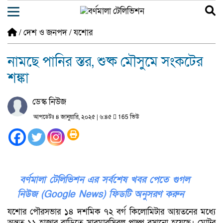
/
দেশ ও জনপদ
/
যশোর
নামছে পানির স্তর, শুষ্ক মৌসুমে সংকটের
শঙ্কা
ডেস্ক নিউজ
আপডেটঃ ৪ জানুয়ারি, ২০২৫ | ৬:৪৫
165 ভিউ
বর্ণমালা টেলিভিশন এর সর্বশেষ খবর পেতে গুগল
নিউজ (Google News) ফিডটি অনুসরণ করুন
যশোর পৌরসভার ১৪ দশমিক ৭২ বর্গ কিলোমিটার আয়তনের মধ্যে
অন্তত ১১ হাজার বাড়িতে সাবমারসিবল পাম্প বসানো হয়েছে। মোটর