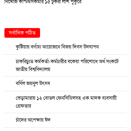
নিখোঁজ কাস্টমসকর্মীর ১৫ টুকরা লাশ পুকুরে
সর্বাধিক পঠিত
কুষ্টিয়ায় বর্ণাঢ্য আয়োজনে বিজয় দিবস উদযাপন
চাকরিচ্যুত কর্মকর্তা-কর্মচারীর বকেয়া পরিশোধে অর্থ সংকটে
জাতীয় বিশ্ববিদ্যালয়
বর্ণিল জয়নুল উৎসব
ভেড়ামারায় ১২ বোতল ফেনসিডিলসহ এক মাদক ব্যবসায়ী
গ্রেফতার
চাঁদের অপেক্ষায় ঈদ