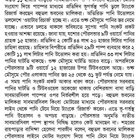
সংযোগ দিয়ে পাম্পের মাধ্যমে প্রতিদিন ভূগর্ভস্থ পানি তুলে ট্যাংকে
রিজার্ভ করছেন বহুতল ভবনের মালিকরা। অতিরিক্ত পানি উত্তোলনে
তলদেশে ‘ওয়াটার রিচার্জ’ হচ্ছে না। এতে শুষ্ক মৌসুমে পানির স্তর নেমে
যাচ্ছে। এভাবে চলতে থাকলে ভবিষ্যতে সুপেয় পানি সংকট প্রকট
হওয়ার আশঙ্কা রয়েছে। জানা যায়, যশোর পৌরসভার ৯টি ওয়ার্ডে পানির
গ্রাহক ১৫ হাজার। প্রতিদিন ২ কোটি ৪৪ লাখ ২০ হাজার লিটার পানির
চাহিদা রয়েছে। চাহিদার বিপরীতে প্রতিদিন ২৯টি পাম্প ব্যবহার করে ২
কোটি ১১ লাখ লিটার পানি উত্তোলন করা হয়। প্রতিদিন ৩৩ লাখ লিটার
পানির ঘাটতি থাকছে। শুষ্ক মৌসুমে ঘাটতি আরও বাড়ে। অপরদিকে
পৌরসভার ৯টি ওয়ার্ডে ১২ হাজারের উপর টিউবওয়েল আছে। শুষ্ক
মৌসুমে পৌর এলাকায় পানির স্তর ২৫ থেকে ৩১ ফুট পর্যন্ত নেমে যায়।
এ সময় পানি সংকট প্রকট আকার ধারণ করে। পৌরসভার সরবরাহ
পানির ঘাটতি ও টিউবওয়েল অকেজো থাকায় বেশিরভাগ বাসা বাড়ি
সাবমারসিবল পাম্পের ওপর নির্ভরশীল হয়ে পড়ে। বহুতল ভবনের
মালিকরা সাবমারসিবল কিংবা মোটরের মাধ্যমে পৌরসভার সরবরাহ
লাইন থেকে পানি টেনে নিয়ে ট্যাংকে ‘রিজার্ভ’ করেন। এতে ভূ-গর্ভস্থ
পানি উত্তোলন ও অপচয় বাড়ছে। পৌরসভার অনুমতি ব্যতীত
সাবমারসিবল পাম্প স্থাপন নিষিদ্ধ হলেও কেউ মানছেন না। শহরের
রায়পাড়ার বাসিন্দা হেলেনা পারভীন বলেন, বহুতল ভবনের মালিকরা
পৌরসভার লাইনে মোটর সংযোগ দিয়ে পানি টেনে নিয়ে ট্যাংকে