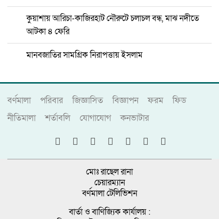
কুয়াশায় আরিচা-কাজিরহাট নৌরুটে চলাচল বন্ধ, মাঝ নদীতে
আটকা ৪ ফেরি
মানবজাতির সামগ্রিক নিরাপত্তায় ইসলাম
বর্ণমালা
পরিবার
জিজ্ঞাসিত
বিজ্ঞাপন
ফরম
ফিড
নীতিমালা
শর্তাবলি
যোগাযোগ
কনভাটার
মোঃ রাছেল রানা
চেয়ারম্যান
বর্ণমালা টেলিভিশন
বার্তা ও বাণিজ্যিক কার্যালয় :