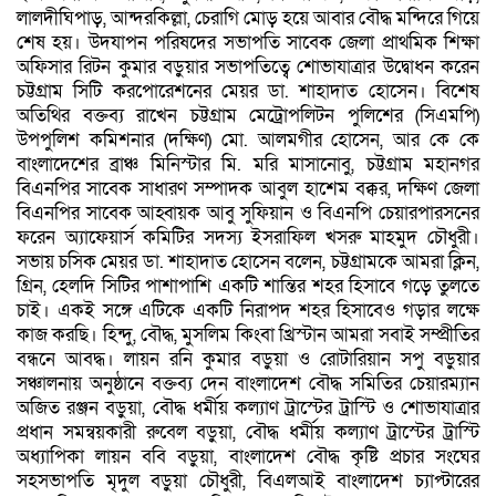
লালদীঘিপাড়, আন্দরকিল্লা, চেরাগি মোড় হয়ে আবার বৌদ্ধ মন্দিরে গিয়ে
শেষ হয়। উদযাপন পরিষদের সভাপতি সাবেক জেলা প্রাথমিক শিক্ষা
অফিসার রিটন কুমার বড়ুয়ার সভাপতিত্বে শোভাযাত্রার উদ্বোধন করেন
চট্টগ্রাম সিটি করপোরেশনের মেয়র ডা. শাহাদাত হোসেন। বিশেষ
অতিথির বক্তব্য রাখেন চট্টগ্রাম মেট্রোপলিটন পুলিশের (সিএমপি)
উপপুলিশ কমিশনার (দক্ষিণ) মো. আলমগীর হোসেন, আর কে কে
বাংলাদেশের ব্রাঞ্চ মিনিস্টার মি. মরি মাসানোবু, চট্টগ্রাম মহানগর
বিএনপির সাবেক সাধারণ সম্পাদক আবুল হাশেম বক্কর, দক্ষিণ জেলা
বিএনপির সাবেক আহ্বায়ক আবু সুফিয়ান ও বিএনপি চেয়ারপারসনের
ফরেন অ্যাফেয়ার্স কমিটির সদস্য ইসরাফিল খসরু মাহমুদ চৌধুরী।
সভায় চসিক মেয়র ডা. শাহাদাত হোসেন বলেন, চট্টগ্রামকে আমরা ক্লিন,
গ্রিন, হেলদি সিটির পাশাপাশি একটি শান্তির শহর হিসাবে গড়ে তুলতে
চাই। একই সঙ্গে এটিকে একটি নিরাপদ শহর হিসাবেও গড়ার লক্ষে
কাজ করছি। হিন্দু, বৌদ্ধ, মুসলিম কিংবা খ্রিস্টান আমরা সবাই সম্প্রীতির
বন্ধনে আবদ্ধ। লায়ন রনি কুমার বড়ুয়া ও রোটারিয়ান সপু বড়ুয়ার
সঞ্চালনায় অনুষ্ঠানে বক্তব্য দেন বাংলাদেশ বৌদ্ধ সমিতির চেয়ারম্যান
অজিত রঞ্জন বড়ুয়া, বৌদ্ধ ধর্মীয় কল্যাণ ট্রাস্টের ট্রাস্টি ও শোভাযাত্রার
প্রধান সমন্বয়কারী রুবেল বড়ুয়া, বৌদ্ধ ধর্মীয় কল্যাণ ট্রাস্টের ট্রাস্টি
অধ্যাপিকা লায়ন ববি বড়ুয়া, বাংলাদেশ বৌদ্ধ কৃষ্টি প্রচার সংঘের
সহসভাপতি মৃদুল বড়ুয়া চৌধুরী, বিএলআই বাংলাদেশ চ্যাপ্টারের