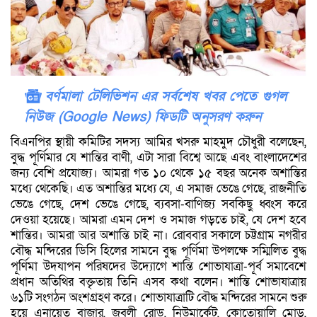
বর্ণমালা টেলিভিশন এর সর্বশেষ খবর পেতে গুগল
নিউজ (Google News) ফিডটি অনুসরণ করুন
বিএনপির স্থায়ী কমিটির সদস্য আমির খসরু মাহমুদ চৌধুরী বলেছেন,
বুদ্ধ পূর্ণিমার যে শান্তির বাণী, এটা সারা বিশ্বে আছে এবং বাংলাদেশের
জন্য বেশি প্রযোজ্য। আমরা গত ১০ থেকে ১৫ বছর অনেক অশান্তির
মধ্যে থেকেছি। এত অশান্তির মধ্যে যে, এ সমাজ ভেঙে গেছে, রাজনীতি
ভেঙে গেছে, দেশ ভেঙে গেছে, ব্যবসা-বাণিজ্য সবকিছু ধ্বংস করে
দেওয়া হয়েছে। আমরা এমন দেশ ও সমাজ গড়তে চাই, যে দেশ হবে
শান্তির। আমরা আর অশান্তি চাই না। রোববার সকালে চট্টগ্রাম নগরীর
বৌদ্ধ মন্দিরের ডিসি হিলের সামনে বুদ্ধ পূর্ণিমা উপলক্ষে সম্মিলিত বুদ্ধ
পূর্ণিমা উদযাপন পরিষদের উদ্যোগে শান্তি শোভাযাত্রা-পূর্ব সমাবেশে
প্রধান অতিথির বক্তৃতায় তিনি এসব কথা বলেন। শান্তি শোভাযাত্রায়
৬১টি সংগঠন অংশগ্রহণ করে। শোভাযাত্রাটি বৌদ্ধ মন্দিরের সামনে শুরু
হয়ে এনায়েত বাজার, জুবলী রোড, নিউমার্কেট, কোতোয়ালি মোড়,