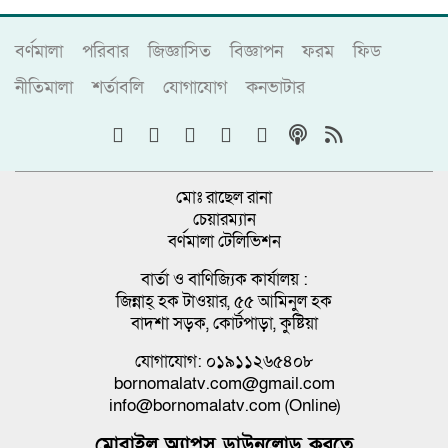
বর্ণমালা
পরিবার
জিজ্ঞাসিত
বিজ্ঞাপন
ফরম
ফিড
নীতিমালা
শর্তাবলি
যোগাযোগ
কনভাটার
মোঃ রাছেল রানা
চেয়ারম্যান
বর্ণমালা টেলিভিশন
বার্তা ও বাণিজ্যিক কার্যালয় :
জিন্নাহ্ হক টাওয়ার, ৫৫ আমিনুল হক
বাদশা সড়ক, কোর্টপাড়া, কুষ্টিয়া
যোগাযোগ: ০১৯১১২৬৫৪০৮
bornomalatv.com@gmail.com
info@bornomalatv.com (Online)
মোবাইল অ্যাপস ডাউনলোড করতে