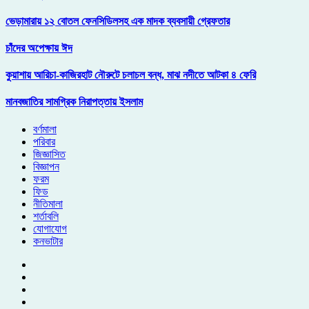
ভেড়ামারায় ১২ বোতল ফেনসিডিলসহ এক মাদক ব্যবসায়ী গ্রেফতার
চাঁদের অপেক্ষায় ঈদ
কুয়াশায় আরিচা-কাজিরহাট নৌরুটে চলাচল বন্ধ, মাঝ নদীতে আটকা ৪ ফেরি
মানবজাতির সামগ্রিক নিরাপত্তায় ইসলাম
বর্ণমালা
পরিবার
জিজ্ঞাসিত
বিজ্ঞাপন
ফরম
ফিড
নীতিমালা
শর্তাবলি
যোগাযোগ
কনভাটার