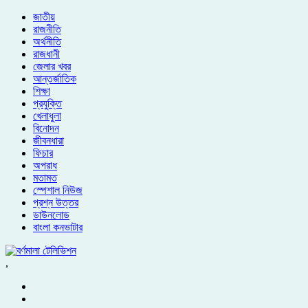
জাতীয়
রাজনীতি
অর্থনীতি
রাজধানী
জেলার খবর
আন্তর্জাতিক
শিক্ষা
প্রযুক্তি
খেলাধুলা
বিনোদন
জীবনধারা
ফিচার
অপরাধ
মতামত
স্পেশাল নিউজ
প্রশ্ন উত্তর
ডাউনলোড
বাংলা কনভাটার
,