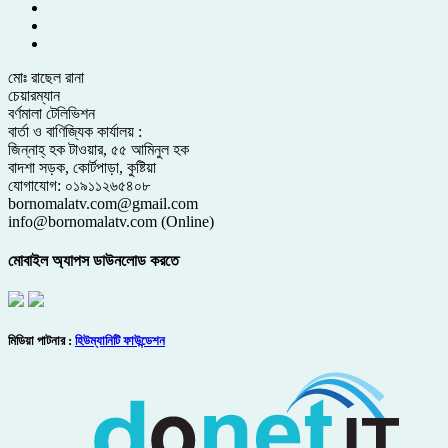
মোঃ রাছেল রানা
চেয়ারম্যান
বর্ণমালা টেলিভিশন
বার্তা ও বাণিজ্যিক কার্যালয় :
জিন্নাহ্ হক টাওয়ার, ৫৫ আমিনুল হক
বাদশা সড়ক, কোর্টপাড়া, কুষ্টিয়া
যোগাযোগ: ০১৯১১২৬৫৪০৮
bornomalatv.com@gmail.com
info@bornomalatv.com (Online)
মোবাইল অ্যাপস ডাউনলোড করতে
মিডিয়া পাটনার :
হিউম্যানিটি ফাউন্ডেশন