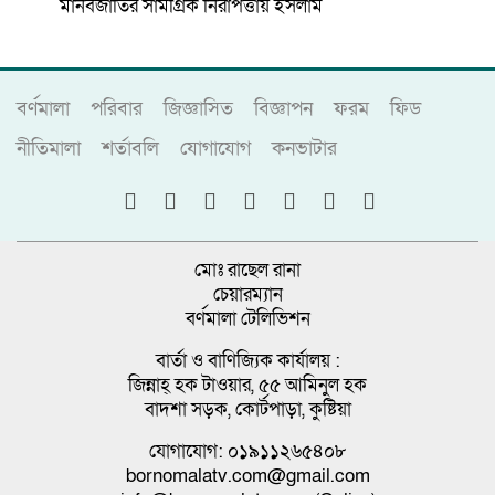
মানবজাতির সামগ্রিক নিরাপত্তায় ইসলাম
বর্ণমালা
পরিবার
জিজ্ঞাসিত
বিজ্ঞাপন
ফরম
ফিড
নীতিমালা
শর্তাবলি
যোগাযোগ
কনভাটার
মোঃ রাছেল রানা
চেয়ারম্যান
বর্ণমালা টেলিভিশন
বার্তা ও বাণিজ্যিক কার্যালয় :
জিন্নাহ্ হক টাওয়ার, ৫৫ আমিনুল হক
বাদশা সড়ক, কোর্টপাড়া, কুষ্টিয়া
যোগাযোগ: ০১৯১১২৬৫৪০৮
bornomalatv.com@gmail.com