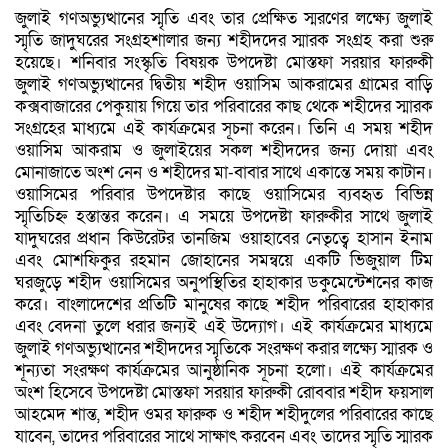
জুলাই গণঅভ্যুত্থানের স্মৃতি এবং তার প্রেক্ষিত স্মরণের লক্ষ্যে জুলাই
স্মৃতি জাদুঘরের সংগ্রহশালার জন্য শহীদদের স্মারক সংগ্রহ করা শুরু
হয়েছে। শনিবার সংস্কৃতি বিষয়ক উপদেষ্টা মোস্তফা সরয়ার ফারুকী
জুলাই গণঅভ্যুত্থানের দ্বিতীয় শহীদ ওয়াসিম আকরামের গ্রামের বাড়ি
কক্সবাজারের পেকুয়ায় গিয়ে তার পরিবারের কাছ থেকে শহীদের স্মারক
সংগ্রহের মাধ্যমে এই কার্যক্রমের সূচনা করেন। তিনি এ সময় শহীদ
ওয়াসিম আকরাম ও জুলাইয়ের সকল শহীদদের জন্য দোয়া এবং
মোনাজাতে অংশ নেন ও শহীদের মা-বাবার সাথে একান্তে সময় কাটান।
ওয়াসিমের পরিবার উপদেষ্টার কাছে ওয়াসিমের ব্যবহৃত বিভিন্ন
স্মৃতিচিহ্ন হস্তান্তর করেন। এ সময়ে উপদেষ্টা ফারুকীর সাথে জুলাই
যাদুঘরের প্রধান কিউরেটর তানজিম ওয়াহাবের নেতৃত্বে হাসান ইনাম
এবং মোশফিকুর রহমান জোহানের সমন্বয়ে একটি ভিজুয়াল টিম
ঘরজুড়ে শহীদ ওয়াসিমের অনুপস্থিতির হাহাকার ডকুমেন্টেশনের কাজ
করে। বাংলাদেশের প্রতিটি মানুষের কাছে শহীদ পরিবারের হাহাকার
এবং বেদনা তুলে ধরার জন্যই এই উদ্যোগ। এই কার্যক্রমের মাধ্যমে
জুলাই গণঅভ্যুত্থানের শহীদদের স্মৃতিকে সংরক্ষণ করার লক্ষ্যে স্মারক ও
শূন্যতা সংরক্ষণ কার্যক্রমের আনুষ্ঠানিক সূচনা হলো। এই কার্যক্রমের
অংশ হিসেবে উপদেষ্টা মোস্তফা সরয়ার ফারুকী রোববার শহীদ ফয়সাল
আহমেদ শান্ত, শহীদ ওমর ফারুক ও শহীদ শহীদুলের পরিবারের কাছে
যাবেন, তাদের পরিবারের সাথে সাক্ষাৎ করবেন এবং তাদের স্মৃতি স্মারক