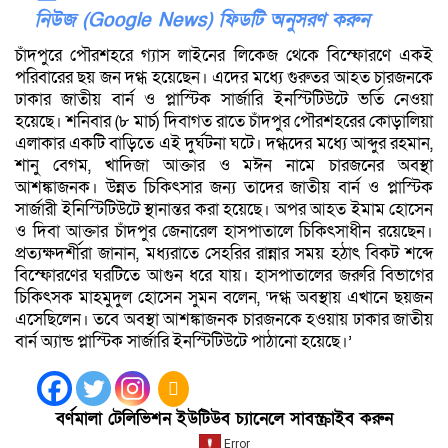
নিউজ (Google News) ফিডটি অনুসরণ করুন
চাঁদপুরে পৌরশহরে গ্যাস লাইনের লিকেজ থেকে বিস্ফোরণে একই
পরিবারের ছয় জন দগ্ধ হয়েছেন। এদের মধ্যে গুরুতর আহত চারজনকে
ঢাকার জাতীয় বার্ন ও প্লাস্টিক সার্জারি ইনস্টিটিউটে ভর্তি নেওয়া
হয়েছে। শনিবার (৮ মার্চ) দিবাগত রাতে চাঁদপুর পৌরশহরের কোড়ালিয়া
এলাকার একটি বাড়িতে এই দুর্ঘটনা ঘটে। দগ্ধদের মধ্যে আব্দুর রহমান,
শানু বেগম, খাদিজা আক্তার ও মঈন নামে চারজনের অবস্থা
আশঙ্কাজনক। উন্নত চিকিৎসার জন্য তাদের জাতীয় বার্ন ও প্লাস্টিক
সার্জারী ইনিস্টিটিউটে স্থানান্তর করা হয়েছে। অপর আহত ইমাম হোসেন
ও দিবা আক্তার চাঁদপুর জেনারেল হাসপাতালে চিকিৎসাধীন রয়েছেন।
প্রত্যক্ষদর্শীরা জানান, মধ্যরাতে সেহরির রান্নার সময় হঠাৎ বিকট শব্দে
বিস্ফোরণের ঘরটিতে আগুন ধরে যায়। হাসপাতালের জরুরি বিভাগের
চিকিৎসক মাহমুদুল হোসেন সুমন বলেন, ‘দগ্ধ অবস্থায় এখানে ছয়জন
এসেছিলেন। তবে অবস্থা আশঙ্কাজনক চারজনকে হওয়ায় ঢাকার জাতীয়
বার্ন অ্যান্ড প্লাস্টিক সার্জারি ইনস্টিটিউটে পাঠানো হয়েছে।’
বর্ণমালা টেলিভিশন ইউটিউব চ্যানেলে সাবস্ক্রাইব করুন