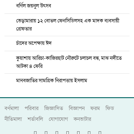
বর্ণিল জয়নুল উৎসব
ভেড়ামারায় ১২ বোতল ফেনসিডিলসহ এক মাদক ব্যবসায়ী
গ্রেফতার
চাঁদের অপেক্ষায় ঈদ
কুয়াশায় আরিচা-কাজিরহাট নৌরুটে চলাচল বন্ধ, মাঝ নদীতে
আটকা ৪ ফেরি
মানবজাতির সামগ্রিক নিরাপত্তায় ইসলাম
বর্ণমালা
পরিবার
জিজ্ঞাসিত
বিজ্ঞাপন
ফরম
ফিড
নীতিমালা
শর্তাবলি
যোগাযোগ
কনভাটার