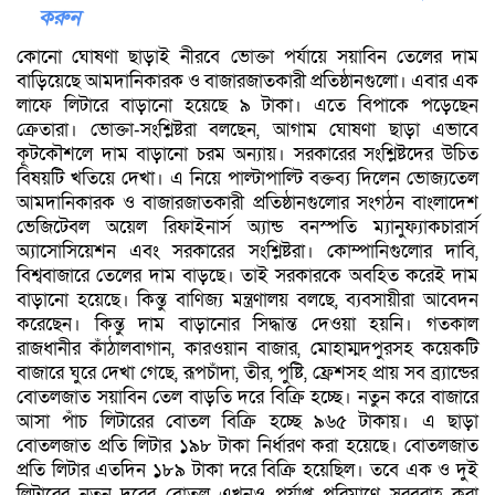
করুন
কোনো ঘোষণা ছাড়াই নীরবে ভোক্তা পর্যায়ে সয়াবিন তেলের দাম
বাড়িয়েছে আমদানিকারক ও বাজারজাতকারী প্রতিষ্ঠানগুলো। এবার এক
লাফে লিটারে বাড়ানো হয়েছে ৯ টাকা। এতে বিপাকে পড়েছেন
ক্রেতারা। ভোক্তা-সংশ্লিষ্টরা বলছেন, আগাম ঘোষণা ছাড়া এভাবে
কূটকৌশলে দাম বাড়ানো চরম অন্যায়। সরকারের সংশ্লিষ্টদের উচিত
বিষয়টি খতিয়ে দেখা। এ নিয়ে পাল্টাপাল্টি বক্তব্য দিলেন ভোজ্যতেল
আমদানিকারক ও বাজারজাতকারী প্রতিষ্ঠানগুলোর সংগঠন বাংলাদেশ
ভেজিটেবল অয়েল রিফাইনার্স অ্যান্ড বনস্পতি ম্যানুফ্যাকচারার্স
অ্যাসোসিয়েশন এবং সরকারের সংশ্লিষ্টরা। কোম্পানিগুলোর দাবি,
বিশ্ববাজারে তেলের দাম বাড়ছে। তাই সরকারকে অবহিত করেই দাম
বাড়ানো হয়েছে। কিন্তু বাণিজ্য মন্ত্রণালয় বলছে, ব্যবসায়ীরা আবেদন
করেছেন। কিন্তু দাম বাড়ানোর সিদ্ধান্ত দেওয়া হয়নি। গতকাল
রাজধানীর কাঁঠালবাগান, কারওয়ান বাজার, মোহাম্মদপুরসহ কয়েকটি
বাজারে ঘুরে দেখা গেছে, রূপচাঁদা, তীর, পুষ্টি, ফ্রেশসহ প্রায় সব ব্র্যান্ডের
বোতলজাত সয়াবিন তেল বাড়তি দরে বিক্রি হচ্ছে। নতুন করে বাজারে
আসা পাঁচ লিটারের বোতল বিক্রি হচ্ছে ৯৬৫ টাকায়। এ ছাড়া
বোতলজাত প্রতি লিটার ১৯৮ টাকা নির্ধারণ করা হয়েছে। বোতলজাত
প্রতি লিটার এতদিন ১৮৯ টাকা দরে বিক্রি হয়েছিল। তবে এক ও দুই
লিটারের নতুন দরের বোতল এখনও পর্যাপ্ত পরিমাণে সরবরাহ করা