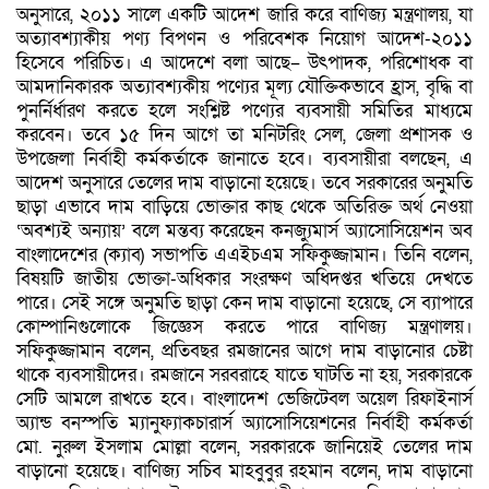
অনুসারে, ২০১১ সালে একটি আদেশ জারি করে বাণিজ্য মন্ত্রণালয়, যা
অত্যাবশ্যাকীয় পণ্য বিপণন ও পরিবেশক নিয়োগ আদেশ-২০১১
হিসেবে পরিচিত। এ আদেশে বলা আছে– উৎপাদক, পরিশোধক বা
আমদানিকারক অত্যাবশ্যকীয় পণ্যের মূল্য যৌক্তিকভাবে হ্রাস, বৃদ্ধি বা
পুনর্নির্ধারণ করতে হলে সংশ্লিষ্ট পণ্যের ব্যবসায়ী সমিতির মাধ্যমে
করবেন। তবে ১৫ দিন আগে তা মনিটরিং সেল, জেলা প্রশাসক ও
উপজেলা নির্বাহী কর্মকর্তাকে জানাতে হবে। ব্যবসায়ীরা বলছেন, এ
আদেশ অনুসারে তেলের দাম বাড়ানো হয়েছে। তবে সরকারের অনুমতি
ছাড়া এভাবে দাম বাড়িয়ে ভোক্তার কাছ থেকে অতিরিক্ত অর্থ নেওয়া
‘অবশ্যই অন্যায়’ বলে মন্তব্য করেছেন কনজ্যুমার্স অ্যাসোসিয়েশন অব
বাংলাদেশের (ক্যাব) সভাপতি এএইচএম সফিকুজ্জামান। তিনি বলেন,
বিষয়টি জাতীয় ভোক্তা-অধিকার সংরক্ষণ অধিদপ্তর খতিয়ে দেখতে
পারে। সেই সঙ্গে অনুমতি ছাড়া কেন দাম বাড়ানো হয়েছে, সে ব্যাপারে
কোম্পানিগুলোকে জিজ্ঞেস করতে পারে বাণিজ্য মন্ত্রণালয়।
সফিকুজ্জামান বলেন, প্রতিবছর রমজানের আগে দাম বাড়ানোর চেষ্টা
থাকে ব্যবসায়ীদের। রমজানে সরবরাহে যাতে ঘাটতি না হয়, সরকারকে
সেটি আমলে রাখতে হবে। বাংলাদেশ ভেজিটেবল অয়েল রিফাইনার্স
অ্যান্ড বনস্পতি ম্যানুফ্যাকচারার্স অ্যাসোসিয়েশনের নির্বাহী কর্মকর্তা
মো. নুরুল ইসলাম মোল্লা বলেন, সরকারকে জানিয়েই তেলের দাম
বাড়ানো হয়েছে। বাণিজ্য সচিব মাহবুবুর রহমান বলেন, দাম বাড়ানো