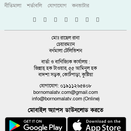
নীতিমালা
শর্তাবলি
যোগাযোগ
কনভাটার
মোঃ রাছেল রানা
চেয়ারম্যান
বর্ণমালা টেলিভিশন
বার্তা ও বাণিজ্যিক কার্যালয় :
জিন্নাহ্ হক টাওয়ার, ৫৫ আমিনুল হক
বাদশা সড়ক, কোর্টপাড়া, কুষ্টিয়া
যোগাযোগ: ০১৯১১২৬৫৪০৮
bornomalatv.com@gmail.com
info@bornomalatv.com (Online)
মোবাইল অ্যাপস ডাউনলোড করতে