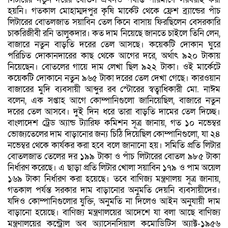
হয়নি। গতকাল মোহাম্মদপুর কৃষি মার্কেট থেকে ফ্রেশ ব্র্যান্ডের পাঁচ
লিটারের বোতলজাত সয়াবিন তেল কিনে বাসায় ফিরছিলেন বেসরকারি
চাকরিজীবী রনি তালুকদার। কত দাম নিয়েছে জানতে চাইলে তিনি লেন,
বাজারে নতুন বাড়তি দরের তেল আসছে। কয়েকটি দোকান ঘুরে
পরিচিত দোকানদারের কাছ থেকে আগের দরে, অর্থাৎ ৯২০ টাকায়
নিয়েছেন। বোতলের গায়ে দাম লেখা ছিল ৯২২ টাকা। ওই মার্কেটে
কয়েকটি দোকানে নতুন ৯৬৫ টাকা দরের তেল দেখা গেছে। কারওয়ান
বাজারের মুদি ব্যবসায়ী আব্দুর রব স্টোরের স্বত্বাধিকারী মো. নাঈম
বলেন, এক সপ্তাহ আগে কোম্পানিগুলো জানিয়েছিল, বাজারে নতুন
দরের তেল আসবে। দুই দিন ধরে তারা বাড়তি দামের তেল দিচ্ছে।
বাংলাদেশ ট্রেড অ্যান্ড ট্যারিফ কমিশন সূত্র জানায়, গত ১০ নভেম্বর
ভোজ্যতেলের দাম বাড়ানোর জন্য চিঠি দিয়েছিল কোম্পানিগুলো, যা ২৪
নভেম্বর থেকে কার্যকর করা হবে বলে জানানো হয়। সমিতি প্রতি লিটার
বোতলজাত তেলের দর ১৯৯ টাকা ও পাঁচ লিটারের বোতল ৯৮৫ টাকা
নির্ধারণ করেছে। এ ছাড়া প্রতি লিটার খোলা সয়াবিন ১৭৯ ও পাম অয়েল
১৬৯ টাকা নির্ধারণ করা হয়েছে। তবে বাণিজ্য মন্ত্রণালয় সূত্র জানায়,
গতকাল পর্যন্ত সরকার দাম বাড়ানোর অনুমতি দেয়নি ব্যবসায়ীদের।
যদিও কোম্পানিগুলোর যুক্তি, অনুমতি না দিলেও আইন অনুযায়ী দাম
বাড়ানো হয়েছে। বাণিজ্য মন্ত্রণালয়ের আদেশে যা বলা আছে বাণিজ্য
মন্ত্রণালয়ের কন্ট্রোল অব অ্যাসেনসিয়াল কমোডিটিস অ্যাক্ট-১৯৫৬