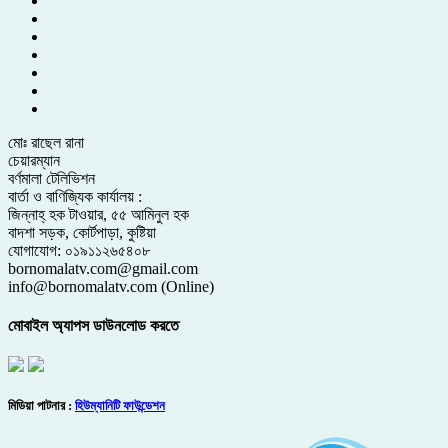
মোঃ রাছেল রানা
চেয়ারম্যান
বর্ণমালা টেলিভিশন
বার্তা ও বাণিজ্যিক কার্যালয় :
জিন্নাহ্ হক টাওয়ার, ৫৫ আমিনুল হক
বাদশা সড়ক, কোর্টপাড়া, কুষ্টিয়া
যোগাযোগ: ০১৯১১২৬৫৪০৮
bornomalatv.com@gmail.com
info@bornomalatv.com (Online)
মোবাইল অ্যাপস ডাউনলোড করতে
মিডিয়া পাটনার :
হিউম্যানিটি ফাউন্ডেশন