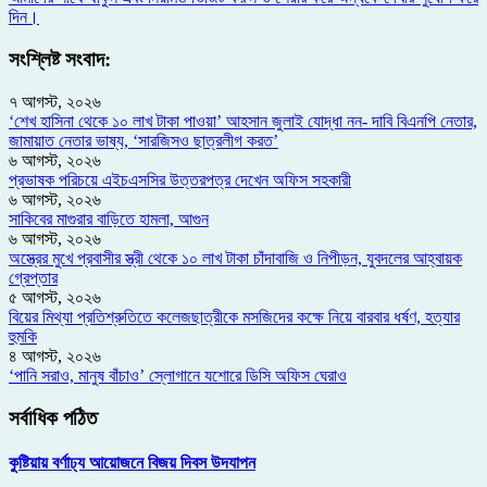
দিন।
সংশ্লিষ্ট সংবাদ:
৭ আগস্ট, ২০২৬
‘শেখ হাসিনা থেকে ১০ লাখ টাকা পাওয়া’ আহসান জুলাই যোদ্ধা নন- দাবি বিএনপি নেতার,
জামায়াত নেতার ভাষ্য, ‘সারজিসও ছাত্রলীগ করত’
৬ আগস্ট, ২০২৬
প্রভাষক পরিচয়ে এইচএসসির উত্তরপত্র দেখেন অফিস সহকারী
৬ আগস্ট, ২০২৬
সাকিবের মাগুরার বাড়িতে হামলা, আগুন
৬ আগস্ট, ২০২৬
অস্ত্রের মুখে প্রবাসীর স্ত্রী থেকে ১০ লাখ টাকা চাঁদাবাজি ও নিপীড়ন, যুবদলের আহ্বায়ক
গ্রেপ্তার
৫ আগস্ট, ২০২৬
বিয়ের মিথ্যা প্রতিশ্রুতিতে কলেজছাত্রীকে মসজিদের কক্ষে নিয়ে বারবার ধর্ষণ, হত্যার
হুমকি
৪ আগস্ট, ২০২৬
‘পানি সরাও, মানুষ বাঁচাও’ স্লোগানে যশোরে ডিসি অফিস ঘেরাও
সর্বাধিক পঠিত
কুষ্টিয়ায় বর্ণাঢ্য আয়োজনে বিজয় দিবস উদযাপন