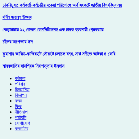
চাকরিচ্যুত কর্মকর্তা-কর্মচারীর বকেয়া পরিশোধে অর্থ সংকটে জাতীয় বিশ্ববিদ্যালয়
বর্ণিল জয়নুল উৎসব
ভেড়ামারায় ১২ বোতল ফেনসিডিলসহ এক মাদক ব্যবসায়ী গ্রেফতার
চাঁদের অপেক্ষায় ঈদ
কুয়াশায় আরিচা-কাজিরহাট নৌরুটে চলাচল বন্ধ, মাঝ নদীতে আটকা ৪ ফেরি
মানবজাতির সামগ্রিক নিরাপত্তায় ইসলাম
বর্ণমালা
পরিবার
জিজ্ঞাসিত
বিজ্ঞাপন
ফরম
ফিড
নীতিমালা
শর্তাবলি
যোগাযোগ
কনভাটার