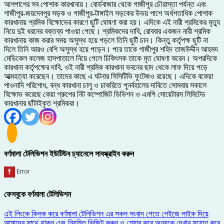
আশপাশের সব পোশাক কারখানায়। বোর্ডবাজার থেকে গাজীপুর চৌরাস্তা পর্যন্ত এবং
গাজীপুর-জয়দেবপুর সড়ক ও গাজীপুর-টাঙ্গাইল সড়কের উভয় পাশে অর্ধশতাধিক পোশাক
কারখানায় শ্রমিক বিক্ষোভের কারণে ছুটি ঘোষণা করা হয়। এদিকে এই নারী শ্রমিকের মৃত্যু
নিয়ে দুই ধরনের বক্তব্য পাওয়া গেছে। শ্রমিকদের দাবি, রোববার একজন নারী শ্রমিক
কারখানায় কাজ করার সময় অসুস্থ হয়ে পড়লে তিনি ছুটি চান। কিন্তু কর্তৃপক্ষ ছুটি না
দিলে তিনি আরও বেশি অসুস্থ হয়ে পড়েন। পরে তাকে গাজীপুর শহিদ তাজউদ্দীন আহমদ
মেডিকেল কলেজ হাসপাতালে নিয়ে গেলে চিকিৎসক তাকে মৃত ঘোষণা করেন। অপরদিকে
কারখানা কর্তৃপক্ষের দাবি, ওই নারী শ্রমিক কারখানা ভবনের ছাদ থেকে লাফ দিয়ে পড়ে
আত্মহত্যা করেছেন। তাদের কাছে এ ঘটনার সিসিটিভি ফুটেজও রয়েছে। এদিকে বকেয়া
পাওনাদি পরিশোধ, বন্ধ কারখানা চালু ও চাকরিতে পুনর্বহালের দাবিতে সোমবার সকালে
বিক্ষোভ করেছে কেয়া গ্রুপের নিট কম্পোজিট ডিভিশন ও এমপি সোয়েটারস লিমিটেড
কারখানার ছাঁটাইকৃত শ্রমিকরা।
বর্ণমালা টেলিভিশন ইউটিউব চ্যানেলে সাবস্ক্রাইব করুন
ফেসবুকে বর্ণমালা টেলিভিশন
এই লিংকে ক্লিক করে বর্ণমালা টেলিভিশন এর সকল সংবাদ পেতে পেইজে লাইক দিয়ে
আমাদের সাথে থাকুন এবং নিয়মিত ভিজিট করুন ও শেয়ার করে অন্যকে দেখার সুযোগ করে