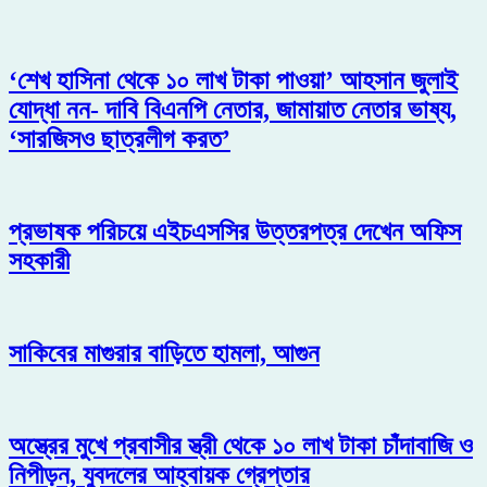
‘শেখ হাসিনা থেকে ১০ লাখ টাকা পাওয়া’ আহসান জুলাই
যোদ্ধা নন- দাবি বিএনপি নেতার, জামায়াত নেতার ভাষ্য,
‘সারজিসও ছাত্রলীগ করত’
প্রভাষক পরিচয়ে এইচএসসির উত্তরপত্র দেখেন অফিস
সহকারী
সাকিবের মাগুরার বাড়িতে হামলা, আগুন
অস্ত্রের মুখে প্রবাসীর স্ত্রী থেকে ১০ লাখ টাকা চাঁদাবাজি ও
নিপীড়ন, যুবদলের আহ্বায়ক গ্রেপ্তার