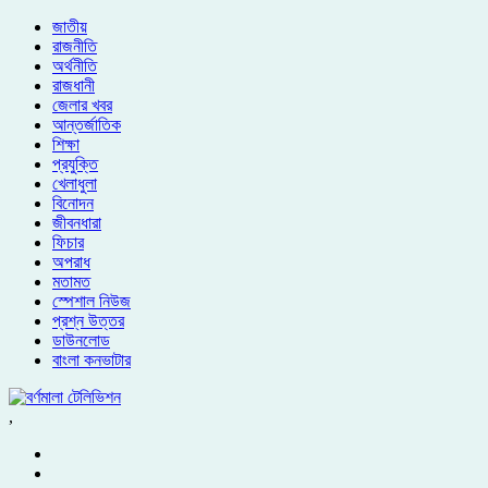
জাতীয়
রাজনীতি
অর্থনীতি
রাজধানী
জেলার খবর
আন্তর্জাতিক
শিক্ষা
প্রযুক্তি
খেলাধুলা
বিনোদন
জীবনধারা
ফিচার
অপরাধ
মতামত
স্পেশাল নিউজ
প্রশ্ন উত্তর
ডাউনলোড
বাংলা কনভাটার
,