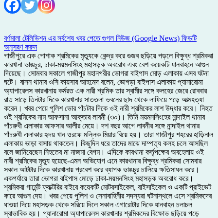
বর্ণমালা টেলিভিশন এর সর্বশেষ খবর পেতে গুগল নিউজ (Google News) ফিডটি
অনুসরণ করুন
গাজীপুরে এক পোশাক শ্রমিকের মৃত্যুকে কেন্দ্র করে গুজব ছড়িয়ে পড়লে বিক্ষুব্ধ শ্রমিকরা
কারখানা ভাঙচুর, ঢাকা-ময়মনসিংহ মহাসড়ক অবরোধ এবং বেশ কয়েকটি যানবাহনে আগুন
দিয়েছে। সোমবার সকালে গাজীপুর মহানগরীর ভোগরা বাইপাস মোড় এলাকায় এসব ঘটনা
ঘটে। বাসন থানার ওসি কায়সার আহমেদ বলেন, ভোগড়া বাইপাস এলাকায় প্যানারোমা
অ্যাপারেলস কারখানায় কর্মরত এক নারী শ্রমিক তার স্বামীর সঙ্গে কলহের জেরে রোববার
রাত সাড়ে তিনটার দিকে কারখানার সাততলা ভবনের ছাদ থেকে লাফিয়ে পড়ে আত্মহত্যা
করেন। খবর পেয়ে পুলিশ ভোর পাঁচটার দিকে ওই নারী শ্রমিকের লাশ উদ্ধার করে। নিহত
ওই শ্রমিকের নাম আফসানা আক্তার লাবনী (৩০)। তিনি ময়মনসিংহের নান্দাইল থানার
পাঁচরুখী এলাকার আফসার আলীর মেয়ে। দশ বছর আগে লাবনীর সঙ্গে নান্দাইল থানার
পাঁচরুখী এলাকার হৃদয় খান ওরফে মল্লিক মিয়ার বিয়ে হয়। তারা গাজীপুর শহরের হাড়িনাল
এলাকায় ভাড়া বাসায় থাকতেন। কিছুদিন ধরে তাদের মাঝে দাম্পত্য কলহ চলে আসছিল
বলে জানিয়েছেন নিহতের মা নাজমা বেগম। এদিকে কারখানা কর্তৃপক্ষের অবহেলায় ওই
নারী শ্রমিকের মৃত্যু হয়েছে-এমন অভিযোগ এনে কারখানার বিক্ষুব্ধ শ্রমিকরা সোমবার
সকাল আটটার দিকে কারখানায় প্রবেশ করে ব্যাপক ভাঙচুর চালিয়ে ক্ষতিসাধন করে।
একপর্যায়ে তারা ভোগরা বাইপাস মোড়ে ঢাকা-ময়মনসিংহ মহাসড়ক অবরোধ করে।
শ্রমিকরা গার্মেন্ট ফ্যাক্টরির বাইরে কয়েকটি মোটরসাইকেল, বাইসাইকেল ও একটি প্রাইভেট
কারে আগুন দেয়। খবর পেয়ে পুলিশ ও সেনাবাহিনীর সদস্যরা ঘটনাস্থলে এসে শ্রমিকদের
ধাওয়া দিয়ে মহাসড়ক থেকে সরিয়ে দিলে সকাল এগারোটার দিকে যানবাহন চলাচল
স্বাভাবিক হয়। প্যানারোমা অ্যাপারেলস কারখানার শ্রমিকদের বিক্ষোভ ছড়িয়ে পড়ে