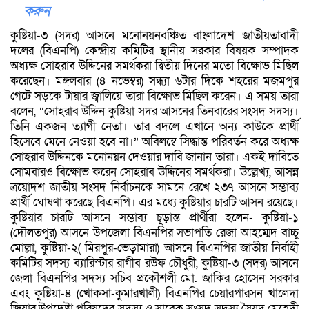
করুন
কুষ্টিয়া-৩ (সদর) আসনে মনোনয়নবঞ্চিত বাংলাদেশ জাতীয়তাবাদী
দলের (বিএনপি) কেন্দ্রীয় কমিটির স্থানীয় সরকার বিষয়ক সম্পাদক
অধ্যক্ষ সোহরাব উদ্দিনের সমর্থকরা দ্বিতীয় দিনের মতো বিক্ষোভ মিছিল
করেছেন। মঙ্গলবার (৪ নভেম্বর) সন্ধ্যা ৬টার দিকে শহরের মজমপুর
গেটে সড়কে টায়ার জ্বালিয়ে তারা বিক্ষোভ মিছিল করেন। এ সময় তারা
বলেন, “সোহরাব উদ্দিন কুষ্টিয়া সদর আসনের তিনবারের সংসদ সদস্য।
তিনি একজন ত্যাগী নেতা। তার বদলে এখানে অন্য কাউকে প্রার্থী
হিসেবে মেনে নেওয়া হবে না।” অবিলম্বে সিদ্ধান্ত পরিবর্তন করে অধ্যক্ষ
সোহরাব উদ্দিনকে মনোনয়ন দেওয়ার দাবি জানান তারা। একই দাবিতে
সোমবারও বিক্ষোভ করেন সোহরাব উদ্দিনের সমর্থকরা। উল্লেখ্য, আসন্ন
ত্রয়োদশ জাতীয় সংসদ নির্বাচনকে সামনে রেখে ২৩৭ আসনে সম্ভাব্য
প্রার্থী ঘোষণা করেছে বিএনপি। এর মধ্যে কুষ্টিয়ার চারটি আসন রয়েছে।
কুষ্টিয়ার চারটি আসনে সম্ভাব্য চূড়ান্ত প্রার্থীরা হলেন- কুষ্টিয়া-১
(দৌলতপুর) আসনে উপজেলা বিএনপির সভাপতি রেজা আহম্মেদ বাচ্চু
মোল্লা, কুষ্টিয়া-২( মিরপুর-ভেড়ামারা) আসনে বিএনপির জাতীয় নির্বাহী
কমিটির সদস্য ব্যারিস্টার রাগীব রউফ চৌধুরী, কুষ্টিয়া-৩ (সদর) আসনে
জেলা বিএনপির সদস্য সচিব প্রকৌশলী মো. জাকির হোসেন সরকার
এবং কুষ্টিয়া-৪ (খোকসা-কুমারখালী) বিএনপির চেয়ারপারসন খালেদা
জিয়ার উপদেষ্টা পরিষদের সদস্য ও সাবেক সংসদ সদস্য সৈয়দ মেহেদী