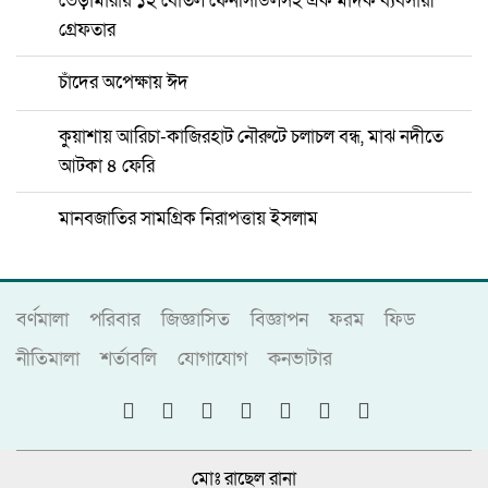
ভেড়ামারায় ১২ বোতল ফেনসিডিলসহ এক মাদক ব্যবসায়ী
গ্রেফতার
চাঁদের অপেক্ষায় ঈদ
কুয়াশায় আরিচা-কাজিরহাট নৌরুটে চলাচল বন্ধ, মাঝ নদীতে
আটকা ৪ ফেরি
মানবজাতির সামগ্রিক নিরাপত্তায় ইসলাম
বর্ণমালা
পরিবার
জিজ্ঞাসিত
বিজ্ঞাপন
ফরম
ফিড
নীতিমালা
শর্তাবলি
যোগাযোগ
কনভাটার
মোঃ রাছেল রানা