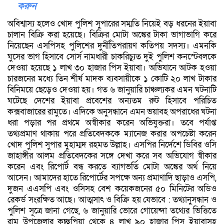
করুন
অবিশ্বাস্য হলেও খোদ পুলিশ সুপারের সম্মতি নিয়েই বড় ধরনের ইয়াবা
চালান বিক্রি করা হয়েছে। বিক্রির মোটা অঙ্কের টাকা ভাগাভাগি করে
নিয়েছেন এসপিসহ পুলিশের দুর্নীতিপরায়ণ কতিপয় সদস্য। এমনকি
ঘুসের ভাগ হিসাবে সোর্স নামধারী চাকরিচ্যুত দুই পুলিশ কনস্টেবলকে
দেওয়া হয়েছে ১ লাখ ৩০ হাজার পিস ইয়াবা। অভিযানে আটক হওয়া
চারজনের মধ্যে তিন শীর্ষ মাদক ব্যবসায়ীকে ১ কোটি ২০ লাখ টাকার
বিনিময়ে ছেড়েও দেওয়া হয়। গত ৬ জানুয়ারি চাঞ্চল্যকর এমন ঘটনাটি
ঘটেছে দেশের ইয়াবা প্রবেশের অন্যতম রুট হিসাবে পরিচিত
কক্সবাজারের রামুতে। এদিকে অনুসন্ধানে এমন ভয়াবহ অপরাধের ঘটনা
ধরা পড়ার পর প্রথমে অস্বীকার করেন অভিযুক্তরা। তবে পর্যাপ্ত
তথ্যপ্রমাণ থাকায় পরে প্রতিবেদককে ম্যানেজ করার অপচেষ্টা করেন
খোদ পুলিশ সুপার মুহাম্মদ রহমত উল্লাহ। এসপির নির্দেশে ডিবির ওসি
জাহাঙ্গীর আলম প্রতিবেদকের সঙ্গে দেখা করে সব অভিযোগ স্বীকার
করেন এবং রিপোর্ট বন্ধ করতে ব্যাগভর্তি মোটা অঙ্কের অর্থ নিয়ে
আসেন। আমাদের হাতে রিপোর্টের সপক্ষে অন্য প্রমাণাদি ছাড়াও এসপি,
দুজন এএসপি এবং ওসিসহ বেশ কয়েকজনের ৫০ মিনিটের অডিও
রেকর্ড সংরক্ষিত আছে। আত্মসাৎ ও বিক্রি হয় যেভাবে : তথ্যানুসন্ধান ও
পুলিশ সূত্রে জানা গেছে, ৬ জানুয়ারি ভোরে গোয়েন্দা তথ্যের ভিত্তিতে
রামু উপজেলার কচ্ছপিয়া থেকে ৪ লাখ ৯০ হাজার পিস ইয়াবাসহ