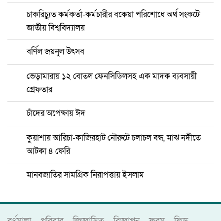
চাকরিচ্যুত কর্মকর্তা-কর্মচারীর বকেয়া পরিশোধে অর্থ সংকটে
জাতীয় বিশ্ববিদ্যালয়
বর্ণিল জয়নুল উৎসব
ভেড়ামারায় ১২ বোতল ফেনসিডিলসহ এক মাদক ব্যবসায়ী
গ্রেফতার
চাঁদের অপেক্ষায় ঈদ
কুয়াশায় আরিচা-কাজিরহাট নৌরুটে চলাচল বন্ধ, মাঝ নদীতে
আটকা ৪ ফেরি
মানবজাতির সামগ্রিক নিরাপত্তায় ইসলাম
বর্ণমালা
পরিবার
জিজ্ঞাসিত
বিজ্ঞাপন
ফরম
ফিড