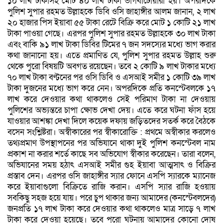
১০ লাখ টাকাসহ মোট ৪০ লাখ টাকা ভাগবাঁটোয়ারা হয়। অপরদিকে
পুলিশ সুপার রহমত উল্লাহকে ডিবি ওসি জাহাঙ্গীর আলম জানান, ২ লাখ
২০ হাজার পিস ইয়াবা ৫৫ টাকা রেটে বিক্রি করে মোট ১ কোটি ২১ লাখ
টাকা পাওয়া গেছে। এরপর পুলিশ সুপার রহমত উল্লাহকে ৩০ লাখ টাকা
এবং বাকি ৯১ লাখ টাকা ডিবির টিমের ৭ জন সদস্যের মধ্যে ভাগ করার
কথা জানানো হয়। এতে প্রমাণিত যে, পুলিশ সুপার রহমত উল্লাহ শুরু
থেকে পুরো বিষয়টি অবগত রয়েছেন। তবে ২ কোটি ৯ লাখ টাকার মধ্যে
৭০ লাখ টাকা বণ্টনের পর ওসি ডিবি ও এসআই সমীর ১ কোটি ৩৯ লাখ
টাকা দুজনের মধ্যে ভাগ করে নেন। অপরদিকে প্রতি কনস্টেবলকে ১৭
লাখ করে দেওয়ার কথা থাকলেও সেই পরিমাণ টাকা না দেওয়ায়
পুলিশের অভ্যন্তরে চাপা ক্ষোভ দেখা দেয়। এতে করে ঘটনা ফাঁস হয়ে
যাওয়ার আশঙ্কা দেখা দিলে কয়েক দফায় জড়িতদের সতর্ক করে বৈঠকে
বসেন সংশ্লিষ্টরা। অস্বীকারের পর স্বীকারোক্তি : প্রথমে অস্বীকার করলেও
তথ্যপ্রমাণ উপস্থাপনের পর অভিযানে থাকা দুই পুলিশ কনস্টেবল নাম
প্রকাশ না করার শর্তে কাছে সব অভিযোগ স্বীকার করেছেন। তারা বলেন,
অভিযানের সময় হঠাৎ এসআই সমীর গুহ ইয়াবা আত্মসাৎ ও বিক্রির
প্রস্তাব দেন। এরপর ওসি জাহাঙ্গীর স্যার ফোনে এসপি স্যারকে ম্যানেজ
করে ইয়াবাগুলো বিক্রিতে রাজি করান। এসপি স্যার রাজি হওয়ায়
সবকিছু সহজ হয়ে যায়। পরে চুপ থাকার জন্য আমাদের (কনস্টেবলদের)
জনপ্রতি ১৭ লাখ টাকা করে দেওয়ার কথা থাকলেও মাত্র সাড়ে ৭ লাখ
টাকা করে দেওয়া হয়েছে। তবে পুরো ঘটনায় আমাদের কোনো দোষ