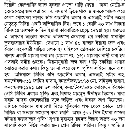
টয়োটা কোম্পানির ল্যান্ড ক্রুজার প্রাডো গাড়ি (নম্বর : ঢাকা মেট্রো-ঘ
১৩-৬২০৯) জব্দ করা হয়। এ সময় গাড়িতে থাকা ৪ জনকে আটক করে
জেলা গোয়েন্দা শাখার ওসি জাহাঙ্গীর আলম ও এসআই সমীর গুহের
নেতৃত্বে ডিবির একটি অভিযানিক টিম। তবে ১ কোটি ২০ লাখ টাকার
বিনিময়ে তাৎক্ষণিক তিন ইয়াবা কারবারিকে ছেড়ে দেওয়া হয়। গুরুতর
এ অপরাধ আড়াল করতে অভিযানে দেখানো হয় চকরিয়া থানাধীন
ডুলহাজারার ইউনিয়ন। সেখানে ১ লাখ ৪০ হাজার ইয়াবা জব্দ এবং
ইয়াবা বহনকারী গাড়ির চালক ইসমাইলকে গ্রেফতার দেখিয়ে চকরিয়া
থানায় একটি মামলা করা হয় (মামলা নং- ১৬)। মামলার বাদী করা হয়
এসআই সমীর গুহকে। নিয়মানুযায়ী জব্দ করা গাড়ি চকরিয়া থানায়
হস্তান্তর করার কথা। কিন্তু তা না করে জেলা পুলিশ লাইনে এনে রাখা
হয়। অভিযানে ডিবির ওসি জাহাঙ্গীর আলম, এসআই সমীর গুহ,
কনস্টেবল/৫১১ জাহিদ হাসান, কনস্টেবল/১৩৭৩ মো. সাইফুল হাসান,
কনস্টেবল/১১৯১ রেজাউল করিম, কনস্টেবল/৬৫৬ মোহাম্মদ ইরফান
(ওসি ডিবির একান্ত মুন্সি) এবং রিয়াজ মাহমুদ উপস্থিত ছিলেন। যারা
সবাই মাদক কেলেঙ্কারির সঙ্গে জড়িত এবং টাকার ভাগ নিয়েছেন।
এদিকে অভিযান ধামাচাপা দিতে পুলিশের পক্ষ থেকে কোনো প্রেস
রিলিজ বা সংবাদ সম্মেলন করা হয়নি। অথচ ৫০০ পিস ইয়াবা জব্দের
ঘটনায় কক্সবাজার পুলিশ সুপার মুহাম্মদ রহমত উল্লাহ অন্তত ২০ জন
সাংবাদিককে নিউজ করার জন্য প্রেস রিলিজ পাঠান। কিন্তু সম্প্রতি ৫