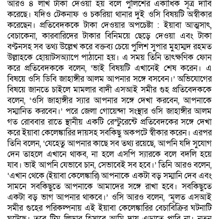
আরও ৪ লাখ টাকা দেওয়া হয় বলে পুলিশের একাধিক সূত্র দাবি
করেছে। যদিও টেকনাফ ও চকরিয়া থানার দুই ওসি বিষয়টি অস্বীকার
করেছেন। প্রতিবেদককে টাকা দেওয়ার অপচেষ্টা : ইয়াবা আত্মসাৎ,
বেচাকেনা, কারবারিদের টাকার বিনিময়ে ছেড়ে দেওয়া এবং টাকা
বণ্টনসহ সব তথ্য উল্লেখ করে বক্তব্য চেয়ে পুলিশ সুপার মুহাম্মদ রহমত
উল্লাহকে হোয়াটসঅ্যাপে পাঠানো হয়। এ সময় তিনি তাৎক্ষণিক ফোন
করে প্রতিবেদককে বলেন, ‘ভাই বিষয়টি এখানেই শেষ করেন। এ
বিষয়ে ওসি ডিবি জাহাঙ্গীর আলম আপনার সঙ্গে বসবেন।’ অভিযোগের
বিষয়ে জানতে চাইলে মামলার বাদী এসআই সমীর গুহ প্রতিবেদককে
বলেন, ‘ওসি জাহাঙ্গীর স্যার আপনার সঙ্গে দেখা করবেন, আপনাকে
সম্মানিত করবেন।’ পরে জেলা গোয়েন্দা সংস্থার ওসি জাহাঙ্গীর আলম
গত রোববার রাতে স্থানীয় একটি রেস্টুরেন্টে প্রতিবেদকের সঙ্গে দেখা
করে ইয়াবা কেলেঙ্কারির দায়সহ সবকিছু অকপটে স্বীকার করেন। এরপর
তিনি বলেন, ‘যেহেতু আপনার কাছে সব তথ্য রয়েছে, আপনি যদি সুযোগ
দেন তাহলে এখানে থাকব, না হলে এসপি স্যারকে বলে বদলি হয়ে
যাব। ভাই আপনি যেভাবে চান, সেভাবেই সব হবে।’ তিনি আরও বলেন,
‘এখান থেকে (ইয়াবা কেলেঙ্কারি) আপনাকে একটা বড় সম্মানি দেব এবং
সামনে সবকিছুতে আপনাকে আমাদের সঙ্গে রাখা হবে। সবকিছুতে
একটা বড় ভাগ আপনার থাকবে।’ ওসি আরও বলেন, ‘মূলত এসআই
সমীর গুহের পরিকল্পনায় এই ইয়াবা কেলেঙ্কারির বেচাবিক্রির ঘটনাটি
ঘটেছে। তবে টিম লিডার হিসাবে আমি দায় এড়াতে পারি না। নতুন