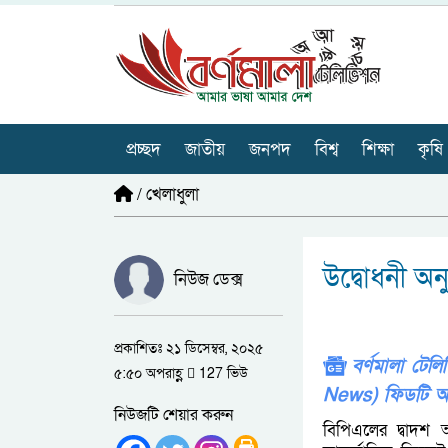
প্রচ্ছদ
জাতীয়
জনপদ
বিশ্ব
শিক্ষা
কৃষি
/
খেলাধুলা
উদ্বোধনী অন
নিউজ ডেক্স
প্রকাশিতঃ ২১ ডিসেম্বর, ২০২৫
বর্ণমালা টে
৫:৫০ অপরাহ্ণ
127 ভিউ
News) ফিডটি অ
নিউজটি শেয়ার করুন
বিপিএলের দ্বাদশ 