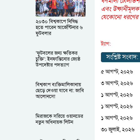
বর্ণমালা টেলিভিশ
এবং উষ্কানীমূলক
যেকোনো ধরণের আপ
২০৩০ বিশ্বকাপে নিষিদ্ধ
হতে পারেন আর্জেন্টিনার ৬
ফুটবলার
ট্যাগ:
‘ফুটবলের জন্য ক্ষতিকর
সংশ্লিষ্ট সংবাদ:
চুক্তি’: ইনফান্তিনোর জ্যেষ্ঠ
উপদেষ্টার পদত্যাগ
৫ আগস্ট, ২০২৬
৩ আগস্ট, ২০২৬
বিশ্বকাপ ব্যক্তিমালিকানায়
ছেড়ে দেওয়া যাবে না: জাবি
১ আগস্ট, ২০২৬
আলোনসো
১ আগস্ট, ২০২৬
মিরাজকে সরিয়ে ওয়ানডের
১ আগস্ট, ২০২৬
নতুন অধিনায়ক লিটন
৩০ জুলাই, ২০২৬