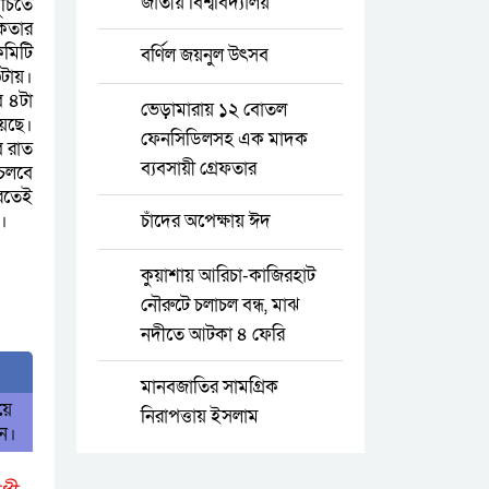
জাতীয় বিশ্ববিদ্যালয়
ূচিতে
িকতার
মিটি
বর্ণিল জয়নুল উৎসব
৩টায়।
ে ৪টা
ভেড়ামারায় ১২ বোতল
য়েছে।
ফেনসিডিলসহ এক মাদক
ে রাত
ব্যবসায়ী গ্রেফতার
 চলবে
করতেই
য।
চাঁদের অপেক্ষায় ঈদ
কুয়াশায় আরিচা-কাজিরহাট
নৌরুটে চলাচল বন্ধ, মাঝ
নদীতে আটকা ৪ ফেরি
মানবজাতির সামগ্রিক
য়ে
নিরাপত্তায় ইসলাম
িন।