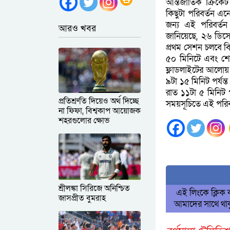
আন্তর্জাতিক ক্রিক
কিছুটা পরিবর্তন এনে
জন্য এই পরিবর্তন
আরও খবর
জানিয়েছে, ২৬ ডিসেম
প্রথম সেশন চলবে বি
৫০ মিনিটে এবং শেষ
ফ্লাডলাইটের আলোয় দ
৯টা ১৫ মিনিট পর্যন্
রাত ১১টা ৫ মিনিট 
প্রতিশ্রুতি দিয়েও অর্থ দিচ্ছে
সময়সূচিতে এই পরিব
না ফিফা, বিশ্বকাপ আয়োজক
শহরগুলোর ক্ষোভ
শ্রীলঙ্কা সিরিজে অনিশ্চিত
এই লিংকে ক্লিক
জাসপ্রীত বুমরাহ
আমাদের সাথে থাক