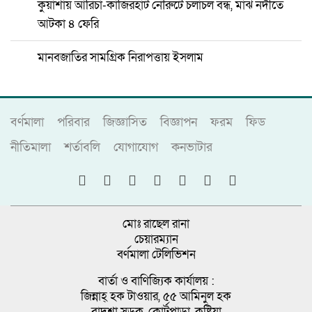
কুয়াশায় আরিচা-কাজিরহাট নৌরুটে চলাচল বন্ধ, মাঝ নদীতে
আটকা ৪ ফেরি
মানবজাতির সামগ্রিক নিরাপত্তায় ইসলাম
বর্ণমালা
পরিবার
জিজ্ঞাসিত
বিজ্ঞাপন
ফরম
ফিড
নীতিমালা
শর্তাবলি
যোগাযোগ
কনভাটার
মোঃ রাছেল রানা
চেয়ারম্যান
বর্ণমালা টেলিভিশন
বার্তা ও বাণিজ্যিক কার্যালয় :
জিন্নাহ্ হক টাওয়ার, ৫৫ আমিনুল হক
বাদশা সড়ক, কোর্টপাড়া, কুষ্টিয়া