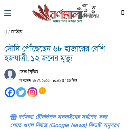
/
জাতীয়
সৌদি পৌঁছেছেন ৬৮ হাজারের বেশি
হজযাত্রী, ১২ জনের মৃত্যু
ডেস্ক নিউজ
আপডেটঃ ২৮ মে, ২০২৫ | ১০:৫২
135 ভিউ
বর্ণমালা টেলিভিশন অনলাইনের সর্বশেষ খবর
পেতে গুগল নিউজ (Google News) ফিডটি অনুসরণ