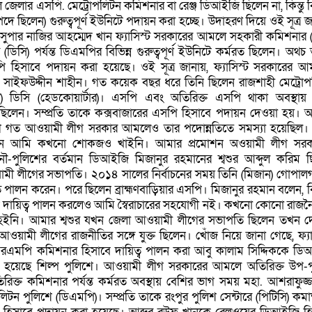
লার এসপি. মেট্রোপলিটন কমিশনার বা রেঞ্জ ডিআইজি ছিলেন না, কিন্তু বি
ণ পদে ছিলেন) গুরুত্বপূর্ণ ইউনিটে পদায়ন করা হচ্ছে। উদাহরণ দিয়ে ওই সূত্র জ
 সুপার নাজির আহম্মেদ খান ফ্যাসিস্ট সরকারের আমলে সহকারী কমিশনার 
িসি) পর্যন্ত ডিএমপির বিভিন্ন গুরুত্বপূর্ণ ইউনিটে কর্মরত ছিলেন। অথচ
পি হিসাবে পদায়ন করা হয়েছে। ওই সূত্র জানায়, ফ্যাসিস্ট সরকারের 
ী সাইফউদ্দীন শাহীন। গত কয়েক বছর ধরে তিনি ছিলেন রাজশাহী মেট্রো
 ডিসি (হেডকোয়ার্টার)। এসপি এবং অতিরিক্ত এসপি থাকা অবস্থায় 
 ছিলেন। সম্প্রতি তাকে কক্সবাজারের এসপি হিসাবে পদায়ন দেওয়া হয়। আ
 গত আওয়ামী লীগ সরকার আমলেও তার পদোন্নতিতে সমস্যা হয়েছিল। 
বনে আমি কখনো শোকজও খাইনি। আমার প্রমোশন অওয়ামী লীগ সরক
পুলিশের বর্তমান ডিআইজি মিজানুর রহমানের শ্বশুর আব্দুল করিম ছ
ওয়ামী লীগের সভাপতি। ২০১৪ সালের নির্বাচনের সময় তিনি (মিজান) গোপালগ
ব পালন করেন। পরে ছিলেন ব্রাহ্মণবাড়িয়ার এসপি। মিজানুর রহমান বলেন, বি
 পদে দায়িত্ব পালন করলেও আমি স্বৈরাচারের সহযোগী নই। কখনো কোনো রাজ
ক্ত হইনি। আমার শ্বশুর যখন জেলা আওয়ামী লীগের সভাপতি ছিলেন তখন 
ওয়ামী লীগের রাজনীতির সঙ্গে যুক্ত ছিলেন। খোঁজ নিয়ে জানা গেছে, ফ্যা
মপি কমিশনার হিসাবে দায়িত্ব পালন করা আবু কালাম সিদ্দিককে ডি
 হয়েছে শিল্প পুলিশে। আওয়ামী লীগ সরকারের আমলে অতিরিক্ত উপ-প
িক্ত কমিশনার পর্যন্ত কর্মরত অবস্থায় বেশির ভাগ সময় মহা. আশরাফুজ্
িটন পুলিশে (ডিএমপি)। সম্প্রতি তাকে রংপুর পুলিশ সেন্টারে (পিটিসি) কমান্ড্