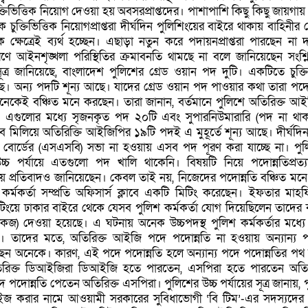
তিভিত্তিক নিয়োগ দেওয়া হয় অবসরপ্রাপ্তদের। পাশাপাশি কিছু কিছু জায়গা
চুক্তিভিত্তিক নিয়োগপ্রাপ্তরা দীর্ঘদিন পুলিশিংয়ের বাইরে থাকায় বাহিনীর
ক্ষেত্রেই ব্যর্থ হচ্ছেন। এছাড়া নতুন করে পদায়নপ্রাপ্তরা পারছেন না দ
 আইনশৃঙ্খলা পরিস্থিতির ক্রমাবনতি থামছে না বলে জানিয়েছেন সংশ্লিষ
ল সূত্র জানিয়েছে, বাংলাদেশ পুলিশের গ্রেড ওয়ান পদ দুটি। একটিতে চুক্তিভ
। অন্য পদটি শূন্য আছে। যাদের গ্রেড ওয়ান পদ পাওয়ার কথা তারা পদো
নেকেই বঞ্চিত মনে করছেন। তারা জানান, বর্তমানে পুলিশে অতিরিক্ত আ
। এগুলোর মধ্যে সৃজনকৃত পদ ২০টি এবং সুপারনিউমারারি (পদ না থা
ব মিলিয়ে অতিরিক্তি আইজিপির ১৯টি পদই এ মুহূর্তে শূন্য আছে। দীর্ঘদি
 বোর্ডের (এসএসবি) সভা না হওয়ায় এসব পদ পূরণ করা যাচ্ছে না। পু
চ পর্যায়ে এতগুলো পদ খালি থাকেনি। বিষয়টি নিয়ে পদোন্নতিপ্রত্যা
 প্রতিবাদও জানিয়েছেন। কেবল তাই নয়, নিজেদের পদোন্নতি বঞ্চিত মন
ছু কর্মকর্তা সম্প্রতি অফিসার্স ক্লাবে একটি মিটিং করেছেন। ইফতার মাহ
িটিংয়ে ঢাকার বাইরে থেকে যেসব পুলিশ কর্মকর্তা যোগ দিয়েছিলেন তাদের
কজ) দেওয়া হয়েছে। এ ঘটনায় অনেক উচ্চপদস্থ পুলিশ কর্মকর্তার মধ্যে
। তাদের মতে, অতিরিক্ত আইজি পদে পদোন্নতি না হওয়ায় অন্যান্য 
চ্ছেন অনেকে। কারণ, এই পদে পদোন্নতি হলে অন্যান্য পদে পদোন্নতির পথ
িক্ত ডিআইজিরা ডিআইজি হতে পারতেন, এসপিরা হতে পারতেন অতিরি
দোন্নতি পেতেন অতিরিক্ত এসপিরা। পুলিশের উচ্চ পর্যায়ের সূত্র জানায়, 
লাইজ করার নামে আওয়ামী সরকারের সুবিধাভোগী ‘বি টিম’-এর সদস্যদের 