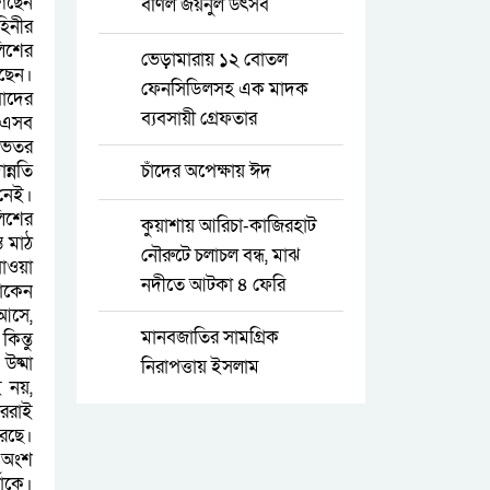
গেছেন
বর্ণিল জয়নুল উৎসব
হিনীর
লিশের
ভেড়ামারায় ১২ বোতল
আছেন।
ফেনসিডিলসহ এক মাদক
বাদের
ব্যবসায়ী গ্রেফতার
র এসব
 ভেতর
ন্নতি
চাঁদের অপেক্ষায় ঈদ
 নেই।
লিশের
কুয়াশায় আরিচা-কাজিরহাট
ত মাঠ
নৌরুটে চলাচল বন্ধ, মাঝ
যাওয়া
নদীতে আটকা ৪ ফেরি
থাকেন
আসে,
মানবজাতির সামগ্রিক
িন্তু
ষ্মা
নিরাপত্তায় ইসলাম
ই নয়,
াররাই
করছে।
র অংশ
তাকে।