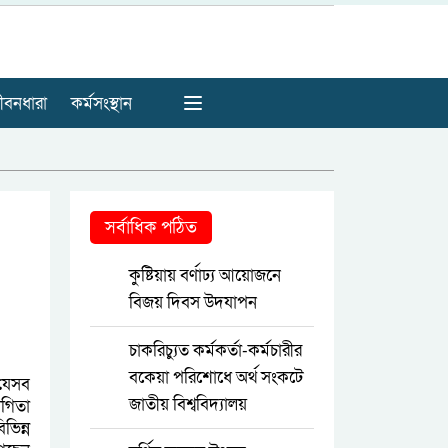
ীবনধারা
কর্মসংস্থান
সর্বাধিক পঠিত
কুষ্টিয়ায় বর্ণাঢ্য আয়োজনে
বিজয় দিবস উদযাপন
চাকরিচ্যুত কর্মকর্তা-কর্মচারীর
বকেয়া পরিশোধে অর্থ সংকটে
 যেসব
জাতীয় বিশ্ববিদ্যালয়
োগিতা
ভিন্ন