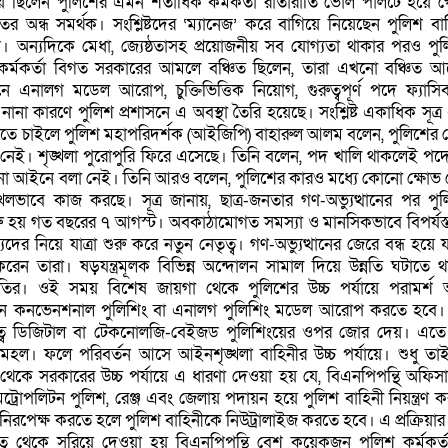
্রিয় ছিলেন পুলিশের এমন শতাধিক কর্মকর্তা রাতারাতি ভোল পালটে হয়ে 
র অন্ধ সমর্থক। সংশ্লিষ্টদের ‘ম্যানেজ’ করে বাগিয়ে নিয়েছেন পুলিশ বা
্ন পদ। অন্যদিকে মেধা, জ্যেষ্ঠতাসহ প্রয়োজনীয় সব যোগ্যতা থাকার পরও পু
ক কর্মকর্তা বিগত সরকারের আমলে বঞ্চিত ছিলেন, তারা এখনো বঞ্চিত 
নে এনালগ মডেল আরোপ, চুক্তিভিত্তিক নিয়োগ, গুরুত্বপূর্ণ পদে ফ্যাসি
া কারণে পুলিশ প্রশাসনে এ অবস্থা তৈরি হয়েছে। সংশ্লিষ্ট একাধিক সূত্
নতে চাইলে পুলিশ মহাপরিদর্শক (আইজিপি) বাহারুল আলম বলেন, পুলিশের
 নেই। শৃঙ্খলা পুরোপুরি ফিরে এসেছে। তিনি বলেন, পদ খালি থাকলেই পদো
ো আইনে বলা নেই। তিনি আরও বলেন, পুলিশের কারও মধ্যে কোনো ক্ষোভ
শৃঙ্খলভাবে কাজ করছে। সূত্র জানায়, ছাত্র-জনতার গণ-অভ্যুত্থানের পর পু
শুরু হয় গত বছরের ৭ আগস্ট। অবকাঠামোগত সমস্যা ও মানসিকভাবে বিপর্যস্
যদের নিয়ে যাত্রা শুরু করে নতুন নেতৃত্ব। গণ-অভ্যুত্থানের জেরে বন্ধ হয়ে 
েন তারা। ষড়যন্ত্রমূলক বিভিন্ন অন্দোলন সামাল দিয়ে উন্নতি ঘটাতে 
থিতির। ওই সময় বিশেষ জায়গা থেকে পুলিশের উচ্চ পর্যায়ে পরামর্শ 
য়নে কনভেনশনাল পুলিশিং বা এনালগ পুলিশিং মডেল আরোপ করতে হবে। ক
ৃত্ব ডিজিটাল বা টেকনোলজি-বেইজড পুলিশিংয়ের ওপর জোর দেয়। এতে উ
মহল। ফলে পরিবর্তন আসে আইনশৃঙ্খলা বাহিনীর উচ্চ পর্যায়ে। শুধু তা
থেকে সরকারের উচ্চ পর্যায়ে এ ধারণা দেওয়া হয় যে, বিএনপিপন্থি অফিস
েট্রোপলিটন পুলিশ, রেঞ্জ এবং জেলায় পদায়ন হয়ে পুলিশ বাহিনী নিয়ন্ত্রণ 
 নিরপেক্ষ করতে হলে পুলিশ বাহিনীকে নিউট্রালাইজ করতে হবে। এ প্রক্রিয়া
য়িত্ব থেকে সরিয়ে দেওয়া হয় বিএনপিপন্থি বেশ কয়েকজন পুলিশ কর্মকর্