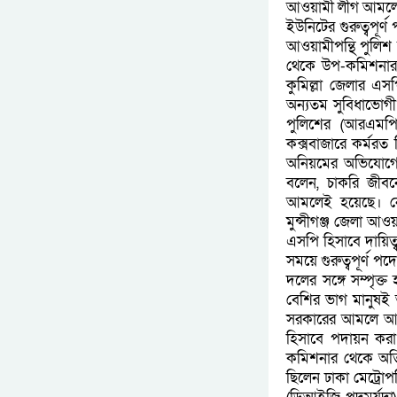
আওয়ামী লীগ আমলে জে
ইউনিটের গুরুত্বপূর্
আওয়ামীপন্থি পুলিশ
থেকে উপ-কমিশনার (ড
কুমিল্লা জেলার এস
অন্যতম সুবিধাভোগ
পুলিশের (আরএমপি)
কক্সবাজারে কর্মরত
অনিয়মের অভিযোগে
বলেন, চাকরি জী
আমলেই হয়েছে। নৌ-
মুন্সীগঞ্জ জেলা আ
এসপি হিসাবে দায়িত্
সময়ে গুরুত্বপূর্ণ
দলের সঙ্গে সম্পৃ
বেশির ভাগ মানুষই আ
সরকারের আমলে আরএ
হিসাবে পদায়ন করা
কমিশনার থেকে অতির
ছিলেন ঢাকা মেট্রোপল