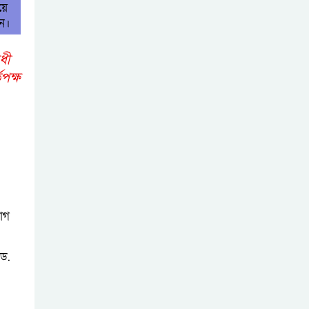
য়ে
িন।
োধী
পক্ষ
যোগ
 ড.