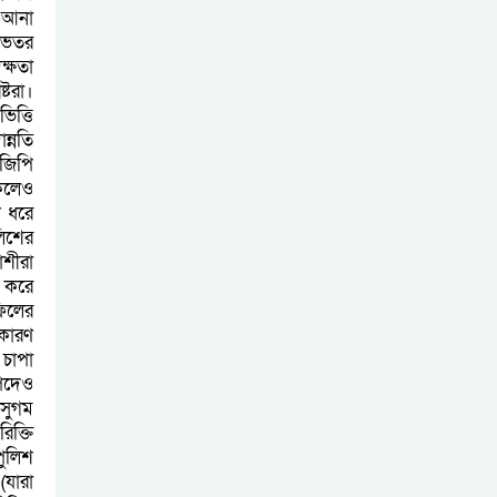
য় আনা
 ভেতর
ক্ষতা
্টরা।
িত্তি
ন্নতি
ইজিপি
কলেও
ন ধরে
লিশের
শীরা
ে করে
ফিলের
 কারণ
 চাপা
পদেও
 সুগম
ক্তি
পুলিশ
(যারা