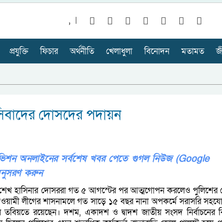
,
প্রযুক্তি
ফিচার
অর্থনীতি
খেলাধুলা
বিনোদন
মতামত
জ
াসিবাদের দোসদের পদায়ন
লিভিশন অনলাইনের সর্বশেষ খবর পেতে গুগল নিউজ (Google
নুসরণ করুন
িস্ট শেখ হাসিনার দোসররা গত ৫ আগস্টের পর আত্মগোপন করলেও পুলিশের
 আওয়ামী লীগের শাসনামলে গত সাড়ে ১৫ বছর নানা অপকর্মে সরাসরি সহয
ল তবিয়তে রয়েছেন। দশম, একাদশ ও দ্বাদশ জাতীয় সংসদ নির্বাচনের বি