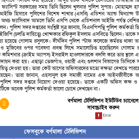
) হিসাবে পদায়ন করা হয়েছে। আব্দুর রউফ খানকে রেলওয়ের ডিআইজি হি
ফ্যাসিস্ট সরকারের সময় তিনি ছিলেন খুলনার পুলিশ সুপার। মোহাম্মদ হা
আইজি হিসাবে পুলিশের বিশেষ শাখার (এসবি) এডিশন অ্যান্ড ফিন্যান্স 
 অথচ ফ্যাসিবাদ আমলে তিনি এসপি থেকে এডিশনাল আইজি পর্যন্ত বেশি
 পুলিশ সদর দপ্তরের সংশ্লিষ্ট সূত্র জানায়, বিএনপিপন্থি পুলিশ কর্মকর্তা হ
ইজিপি (চলতি দায়িত্বে) খোন্দকার রফিকুল ইসলাম এসবিতে ছিলেন। তাকে 
ওয়া হয়েছে গোলাম রসুলকে। দীর্ঘদিন পুলিশ স্টাফ কলেজে কর্মরত থাকা অব
পন ও মুজিবের ওপর গবেষণা প্রবন্ধ লিখে সমালোচিত হয়েছিলেন গোলাম 
 কমিশনার (ক্রাইম অ্যাপস) ইসরাইল হাওলাদারকে বদলি করে তার স্থলে
ায়ন করা হয়। এছাড়া তেজগাঁও, ওয়ারী এবং গুলশান বিভাগের ডিসিকে স
য়িত্ব দেওয়া হয়। তারা কেউ আগের অফিসারদের মতো দক্ষতা দেখতে পারছ
ানিয়েছেন। তারা জানান, এহসানুল হক সমাজী নামের এক আইনজীবীকে অ্যা
য় পুলিশ সদর দপ্তরে নিয়োগ দেওয়া হয়েছে। তাকে একটি অফিস কক্ষ ও 
টিকে অনেক পুলিশ কর্মকর্তা ভালো চোখে দেখছেন না।
বর্ণমালা টেলিভিশন ইউটিউব চ্যানেলে
সাবস্ক্রাইব করুন
ফেসবুকে বর্ণমালা টেলিভিশন