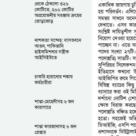
থেকে ঠেকলো ৩২৬
একাধিক জায়গায় চুক্
কোটিতে, ২০০ কোটির
হয় পরিবর্তন। এদিকে 
অপ্রয়োজনীয় সরঞ্জাম ক্রয়ের
সমন্বয় সাধনে অনেক 
তোড়জোড়
দেখাতে। এসব কারণে
সংশ্লিষ্ট দায়িত্বশী
নিয়োগ দেওয়া হয়েছে
নাশকতা সন্দেহ: বাসভবনে
পাচ্ছেন না। এতে অ
আগুন, পাকিস্তানি
পদের সংখ্যা ২৭টি
হাইকমিশনার সস্ত্রীক
আইসিইউতে
পদোন্নতি) সাতটি। স
সুপিরিয়র সিলেকশন
ইতিহাসে কখনো উচ্
চাকরি হারানোর শঙ্কায়
আইজিপির রুমে গিয়ে
কর্মচারীরা
বিভিন্ন ব্যাচের কি
ব্যানারে করা ওই ম
দর্শানো নোটিশ (শো
শান্তা-মেহেদীসহ ৬ জন
ক্ষোভ বিরাজ করছে
কারাগারে
পদোন্নতি বঞ্চিত হ
হতো। সহজেই অতির
ডিআইজি, এসপি পদে প
শান্তা ফারজানাসহ ৬ জন
প্রশাসনকে নিউট্রা
গ্রেপ্তার