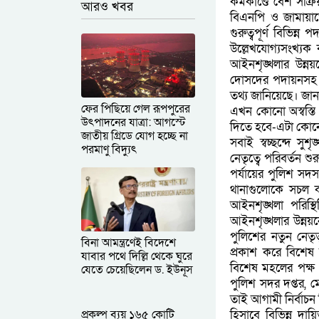
কর্মকাণ্ডে বেশ সক
আরও খবর
বিএনপি ও জামায়াতে
গুরুত্বপূর্ণ বিভিন
উল্লেখযোগ্যসংখ্য
আইনশৃঙ্খলার উন্নয়
দোসদের পদায়নসহ নান
তথ্য জানিয়েছে। জা
ফের পিছিয়ে গেল রূপপুরের
এখন কোনো অস্বস্তি
উৎপাদনের যাত্রা: আগস্টে
দিতে হবে-এটা কোন
জাতীয় গ্রিডে যোগ হচ্ছে না
সবাই স্বচ্ছন্দে সু
পরমাণু বিদ্যুৎ
নেতৃত্বে পরিবর্তন 
পর্যায়ের পুলিশ সদস্
থানাগুলোকে সচল কর
আইনশৃঙ্খলা পরিস্
আইনশৃঙ্খলার উন্ন
পুলিশের নতুন নেত
বিনা আমন্ত্রণেই বিদেশে
প্রকাশ করে বিশেষ 
যাবার পথে দিল্লি থেকে ঘুরে
বিশেষ মহলের পক্ষ 
যেতে চেয়েছিলেন ড. ইউনূস
পুলিশ সদর দপ্তর, ম
তাই আগামী নির্বাচন
প্রকল্প ব্যয় ১৬৫ কোটি
হিসাবে বিভিন্ন দা