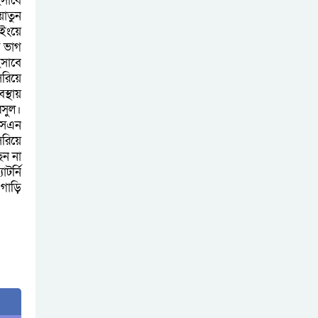
সাবে
য়াতুন
উইংয়ে
র ভাগ
িসাবে
সরিয়ে
স্থায়
রসুল।
 এসএন
রিয়ে
েন না
টর্নি
গাড়ি