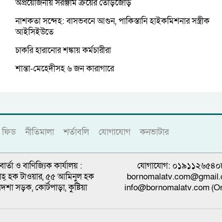
অপ্রয়োজনীয় সরঞ্জাম ক্রয়ের তোড়জোড়
নাশকতা সন্দেহ: বাসভবনে আগুন, পাকিস্তানি হাইকমিশনার সস্ত্রীক
আইসিইউতে
চাকরি হারানোর শঙ্কায় কর্মচারীরা
শান্তা-মেহেদীসহ ৬ জন কারাগারে
ফিড
নীতিমালা
শর্তাবলি
যোগাযোগ
কনভাটার
বার্তা ও বাণিজ্যিক কার্যালয় :
যোগাযোগ: ০১৯১১২৬৫৪০
্নাহ্ হক টাওয়ার, ৫৫ আমিনুল হক
bornomalatv.com@gmail
াদশা সড়ক, কোর্টপাড়া, কুষ্টিয়া
info@bornomalatv.com (On