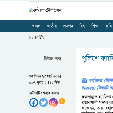
প্রচ্ছদ
জাতীয়
জনপদ
বিশ্ব
শিক্ষা
কৃষি
/
জাতীয়
পুলিশে ফ্য
নিউজ ডেক্স
প্রকাশিতঃ ২৩ মার্চ, ২০২৫
বর্ণমালা টে
৯:৫৭ পূর্বাহ্ণ
135 ভিউ
News) ফিডটি অ
নিউজটি শেয়ার করুন
ক্ষমতাচ্যুত ফ্যাস
প্রভাবশালী সদস্য
করেছেন, তারা বহা