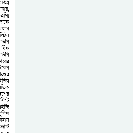
ভিন্ন
ানায়,
(এসি)
 তাকে
আমলের
পলিটন
তিনি
র্থিক
তিনি
ারের
িলেন
ঞ্জের
ভিন্ন
নৈতিক
দেশের
সিস্ট
আইজি
ুলিশ
জামান
যান্ট