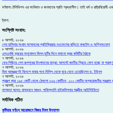
বর্ণমালা টেলিভিশন এর সংবিধান ও জনমতের প্রতি শ্রদ্ধাশীল। তাই ধর্ম ও রাষ্ট্রবিরোধ
ট্যাগ:
সংশ্লিষ্ট সংবাদ:
৮ আগস্ট, ২০২৬
শেখ হাসিনার সংবাদ সম্মেলনের প্রতিক্রিয়ায় নওফেলের বাড়িতে ককটেল ও অগ্নিসংযোগ
৮ আগস্ট, ২০২৬
এলএনজি ক্রয়ের অনুমোদন মিলল ছুটির দিনে বসানো ক্রয় কমিটির বৈঠকে
৭ আগস্ট, ২০২৬
ফের পিছিয়ে গেল রূপপুরের উৎপাদনের যাত্রা: আগস্টে জাতীয় গ্রিডে যোগ হচ্ছে না পরমাণু 
৭ আগস্ট, ২০২৬
বিনা আমন্ত্রণেই বিদেশে যাবার পথে দিল্লি থেকে ঘুরে যেতে চেয়েছিলেন ড. ইউনূস
৭ আগস্ট, ২০২৬
প্রকল্প ব্যয় ১৬৫ কোটি থেকে ঠেকলো ৩২৬ কোটিতে, ২০০ কোটির অপ্রয়োজনীয় সরঞ্জা
৭ আগস্ট, ২০২৬
নাশকতা সন্দেহ: বাসভবনে আগুন, পাকিস্তানি হাইকমিশনার সস্ত্রীক আইসিইউতে
সর্বাধিক পঠিত
কুষ্টিয়ায় বর্ণাঢ্য আয়োজনে বিজয় দিবস উদযাপন