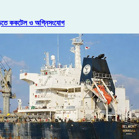
াড়িতে ককটেল ও অগ্নিসংযোগ