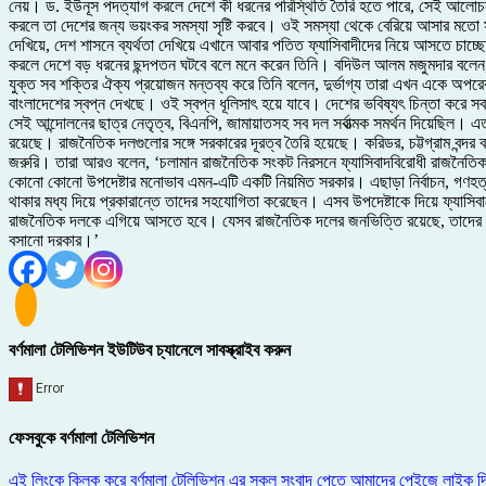
নেয়। ড. ইউনূস পদত্যাগ করলে দেশে কী ধরনের পরিস্থিতি তৈরি হতে পারে, সেই আলোচনাই এখ
করলে তা দেশের জন্য ভয়ংকর সমস্যা সৃষ্টি করবে। ওই সমস্যা থেকে বেরিয়ে আসার মতো
দেখিয়ে, দেশ শাসনে ব্যর্থতা দেখিয়ে এখানে আবার পতিত ফ্যাসিবাদীদের নিয়ে আসতে চাচ্
করলে দেশে বড় ধরনের ছন্দপতন ঘটবে বলে মনে করেন তিনি। বদিউল আলম মজুমদার বলেন, দ
যুক্ত সব শক্তির ঐক্য প্রয়োজন মন্তব্য করে তিনি বলেন, দুর্ভাগ্য তারা এখন একে অপরের
বাংলাদেশের স্বপ্ন দেখছে। ওই স্বপ্ন ধূলিসাৎ হয়ে যাবে। দেশের ভবিষ্যৎ চিন্তা করে স
সেই আন্দোলনের ছাত্র নেতৃত্ব, বিএনপি, জামায়াতসহ সব দল সর্বাত্মক সমর্থন দিয়েছি
রয়েছে। রাজনৈতিক দলগুলোর সঙ্গে সরকারের দূরত্ব তৈরি হয়েছে। করিডর, চট্টগ্রাম বন্দর
জরুরি। তারা আরও বলেন, ‘চলামান রাজনৈতিক সংকট নিরসনে ফ্যাসিবাদবিরোধী রাজনৈতিক দলগ
কোনো কোনো উপদেষ্টার মনোভাব এমন-এটি একটি নিয়মিত সরকার। এছাড়া নির্বাচন, গণহত্যার 
থাকার মধ্য দিয়ে প্রকারান্তে তাদের সহযোগিতা করেছেন। এসব উপদেষ্টাকে দিয়ে ফ্যাসিবা
রাজনৈতিক দলকে এগিয়ে আসতে হবে। যেসব রাজনৈতিক দলের জনভিত্তি রয়েছে, তাদের সঙ্গে গু
বসানো দরকার।’
বর্ণমালা টেলিভিশন ইউটিউব চ্যানেলে সাবস্ক্রাইব করুন
ফেসবুকে বর্ণমালা টেলিভিশন
এই লিংকে ক্লিক করে বর্ণমালা টেলিভিশন এর সকল সংবাদ পেতে আমাদের পেইজে লাইক দ