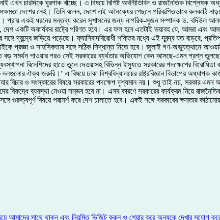
ন চারদিকে ঘুরপাক খাচ্ছে। এ বিষয়ে বিশিষ্ট অর্থনীতিবিদ ও রাজনৈতিক বিশ্লেষক অধ্যাপক 
 সক্ষমতা দেশের নেই। তিনি বলেন, দেশে এই অনৈক্যের পেছনে পরিকল্পিতভাবে কলকাঠি না
ছে। প্রায় একই ধরনের মন্তব্য করেন সুশাসনের জন্য নাগরিক-সুজন সম্পাদক ড. বদিউল আলম 
েশ একটি অকার্যকর রাষ্ট্রে পরিণত হবে। এর ফল হবে এতটাই ভয়াবহ যে, আমরা এবং আমাদের
 সঙ্গে দ্বন্দ্বে জড়িয়ে পড়েছে। ফ্যাসিবাদবিরোধী শক্তির মধ্যে এই দ্বন্দ্ব যত বাড়বে, প্
বাইকে প্রজ্ঞা ও সাহসিকতার সঙ্গে সঠিক সিদ্ধান্ত নিতে হবে। জুলাই গণ-অভ্যুত্থানে আওয়া
ল। এত বড় সমর্থন পাওয়ার পরও সেই সরকারের ব্যর্থতার অভিযোগ কেন আসছে-এমন প্রশ্ন তু
 ব্যবস্থাপনা বিদেশিদের হাতে তুলে দেওয়াসহ বিভিন্ন ইস্যুতে সরকারের পদক্ষেপের বিরোধি
ুলোর ঐক্য জরুরি।’ এ বিষয়ে ঢাকা বিশ্ববিদ্যালয়ের রাষ্ট্রবিজ্ঞান বিভাগের অধ্যাপক কা
বিচার ও সংস্কারের বিষয়ে সরকারের পদক্ষেপ দৃশ্যমান নয়। শুধু তাই নয়, সরকার এমন অনেক
দের বিরুদ্ধে ব্যবস্থা নেওয়া সম্ভব হবে না। এসব কারণে সরকারের কার্যক্রম নিয়ে রাজনৈ
রুত্বপূর্ণ বিষয়ে পরামর্শ করে দেশ চালাতে হবে। একই সঙ্গে সরকারের ক্ষমতার কাঠামোয় প
িয়ে আমাদের সাথে থাকুন এবং নিয়মিত ভিজিট করুন ও শেয়ার করে অন্যকে দেখার সুযোগ কর