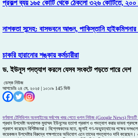
প্রকল্প ব্যয় ১৬৫ কোটি থেকে ঠেকলো ৩২৬ কোটিতে, ২০০
নাশকতা সন্দেহ: বাসভবনে আগুন, পাকিস্তানি হাইকমিশনার
চাকরি হারানোর শঙ্কায় কর্মচারীরা
ড. ইউনূস পদত্যাগ করলে যেসব সংকটে পড়তে পারে দেশ
ডেস্ক নিউজ
আপডেটঃ ২৪ মে, ২০২৫ | ১০:০৯
145 ভিউ
বর্ণমালা টেলিভিশন অনলাইনের সর্বশেষ খবর পেতে গুগল নিউজ (Google News) ফিডটি
প্রধান উপদেষ্টা অধ্যাপক মুহাম্মদ ইউনূসের হতাশা প্রকাশ ও পদত্যাগ করার ভাবনা প্র
প্রকাশ করেছেন বিশিষ্টজনরা। বিশ্লেষকদের মতে, জুলাই গণ-অভ্যুত্থানের পক্ষের দলগুল
কয়েকজন উপদেষ্টার বিরুদ্ধে পক্ষপাতের অভিযোগ এনে তাদের পদত্যাগও দাবি করেছেন। এম