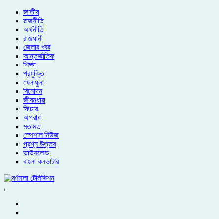
জাতীয়
রাজনীতি
অর্থনীতি
রাজধানী
জেলার খবর
আন্তর্জাতিক
শিক্ষা
প্রযুক্তি
খেলাধুলা
বিনোদন
জীবনধারা
ফিচার
অপরাধ
মতামত
স্পেশাল নিউজ
প্রশ্ন উত্তর
ডাউনলোড
বাংলা কনভাটার
,