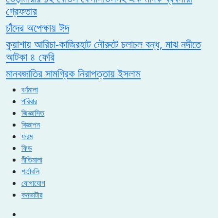
গ্রেফতার
চাঁদের অপেক্ষায় ঈদ
কুয়াশায় আরিচা-কাজিরহাট নৌরুটে চলাচল বন্ধ, মাঝ নদীতে
আটকা ৪ ফেরি
মানবজাতির সামগ্রিক নিরাপত্তায় ইসলাম
বর্ণমালা
পরিবার
জিজ্ঞাসিত
বিজ্ঞাপন
ফরম
ফিড
নীতিমালা
শর্তাবলি
যোগাযোগ
কনভাটার