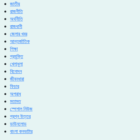
জাতীয়
রাজনীতি
অর্থনীতি
রাজধানী
জেলার খবর
আন্তর্জাতিক
শিক্ষা
প্রযুক্তি
খেলাধুলা
বিনোদন
জীবনধারা
ফিচার
অপরাধ
মতামত
স্পেশাল নিউজ
প্রশ্ন উত্তর
ডাউনলোড
বাংলা কনভাটার