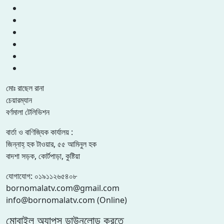
মোঃ রাছেল রানা
চেয়ারম্যান
বর্ণমালা টেলিভিশন
বার্তা ও বাণিজ্যিক কার্যালয় :
জিন্নাহ্ হক টাওয়ার, ৫৫ আমিনুল হক
বাদশা সড়ক, কোর্টপাড়া, কুষ্টিয়া
যোগাযোগ: ০১৯১১২৬৫৪০৮
bornomalatv.com@gmail.com
info@bornomalatv.com (Online)
মোবাইল অ্যাপস ডাউনলোড করতে