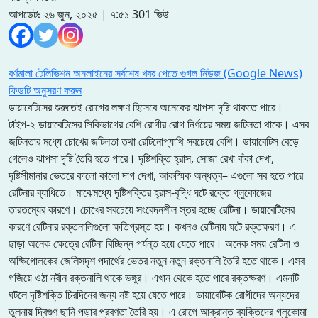
আপডেটঃ ২৬ জুন, ২০২৫ | ৭:৫১
301 ভিউ
বর্ণমালা টেলিভিশন অনলাইনের সর্বশেষ খবর পেতে গুগল নিউজ (Google News)
ফিডটি অনুসরণ করুন
ডায়াবেটিসের শুরুতেই রোগের লক্ষণ হিসেবে অনেকের ঝাপসা দৃষ্টি থাকতে পারে।
টাইপ-২ ডায়াবেটিসের সিকিভাগের বেশি রোগীর রোগ নির্ণয়ের সময় জটিলতা থাকে। এসব
জটিলতার মধ্যে চোখের জটিলতা তথা রেটিনোপ্যাথি সবচেয়ে বেশি। ডায়াবেটিস বেড়ে
গেলেও ঝাপসা দৃষ্টি তৈরি হতে পারে। দৃষ্টিশক্তি হ্রাস, সোজা রেখা বাঁকা দেখা,
দৃষ্টিসীমানার ভেতরে কালো কালো দাগ দেখা, আকস্মিক অন্ধত্ব– এগুলো সব হতে পারে
রেটিনার ব্যাধিতে। মাঝেমধ্যে দৃষ্টিশক্তির হ্রাস-বৃদ্ধি ঘটে রক্তে গ্লুকোজের
তারতম্যের কারণে। চোখের সবচেয়ে সংবেদনশীল স্তর হচ্ছে রেটিনা। ডায়াবেটিসের
কারণে রেটিনার রক্তনালিগুলো ক্ষতিগ্রস্ত হয়। কখনও রেটিনায় ঘটে রক্তক্ষরণ। এ
ছাড়া অনেক ক্ষেত্রে রেটিনা বিচ্ছিন্ন পর্যন্ত হয়ে যেতে পারে। অনেক সময় রেটিনা ও
অক্ষিগোলকের জেলিসদৃশ পদার্থের ভেতর নতুন নতুন রক্তনালি তৈরি হতে থাকে। এসব
গজিয়ে ওঠা নবীন রক্তনালি থাকে ভঙ্গুর। এখান থেকে হতে পারে রক্তক্ষরণ। এমনটি
ঘটলে দৃষ্টিশক্তি চিরদিনের জন্য নষ্ট হয়ে যেতে পারে। ডায়াবেটিক রোগীদের অন্যদের
তুলনায় দ্বিগুণ ছানি পড়ার প্রবণতা তৈরি হয়। এ রোগে আক্রান্ত ব্যক্তিদের গ্লুকোমা