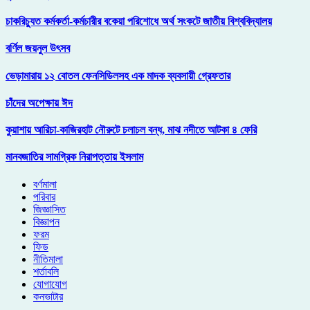
চাকরিচ্যুত কর্মকর্তা-কর্মচারীর বকেয়া পরিশোধে অর্থ সংকটে জাতীয় বিশ্ববিদ্যালয়
বর্ণিল জয়নুল উৎসব
ভেড়ামারায় ১২ বোতল ফেনসিডিলসহ এক মাদক ব্যবসায়ী গ্রেফতার
চাঁদের অপেক্ষায় ঈদ
কুয়াশায় আরিচা-কাজিরহাট নৌরুটে চলাচল বন্ধ, মাঝ নদীতে আটকা ৪ ফেরি
মানবজাতির সামগ্রিক নিরাপত্তায় ইসলাম
বর্ণমালা
পরিবার
জিজ্ঞাসিত
বিজ্ঞাপন
ফরম
ফিড
নীতিমালা
শর্তাবলি
যোগাযোগ
কনভাটার