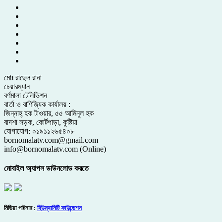
মোঃ রাছেল রানা
চেয়ারম্যান
বর্ণমালা টেলিভিশন
বার্তা ও বাণিজ্যিক কার্যালয় :
জিন্নাহ্ হক টাওয়ার, ৫৫ আমিনুল হক
বাদশা সড়ক, কোর্টপাড়া, কুষ্টিয়া
যোগাযোগ: ০১৯১১২৬৫৪০৮
bornomalatv.com@gmail.com
info@bornomalatv.com (Online)
মোবাইল অ্যাপস ডাউনলোড করতে
মিডিয়া পাটনার :
হিউম্যানিটি ফাউন্ডেশন