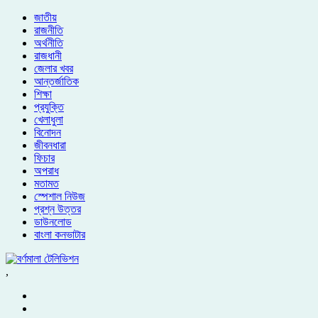
জাতীয়
রাজনীতি
অর্থনীতি
রাজধানী
জেলার খবর
আন্তর্জাতিক
শিক্ষা
প্রযুক্তি
খেলাধুলা
বিনোদন
জীবনধারা
ফিচার
অপরাধ
মতামত
স্পেশাল নিউজ
প্রশ্ন উত্তর
ডাউনলোড
বাংলা কনভাটার
,