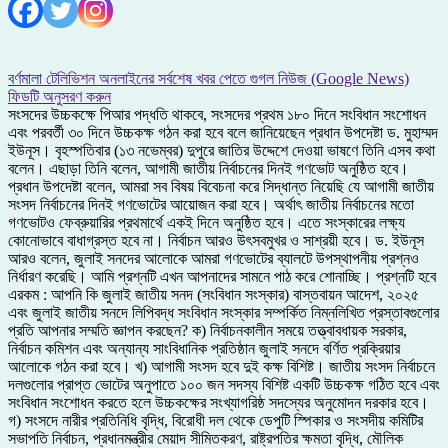
বর্ণমালা টেলিভিশন অনলাইনের সর্বশেষ খবর পেতে গুগল নিউজ (Google News)
ফিডটি অনুসরণ করুন
সংসদের উচ্চকক্ষে পিআর পদ্ধতি থাকবে, সংসদের প্রথম ১৮০ দিনে সংবিধান সংশোধন
এবং পরবর্তী ৩০ দিনে উচ্চকক্ষ গঠন করা হবে বলে জানিয়েছেন প্রধান উপদেষ্টা ড. মুহাম্মদ
ইউনূস। বৃহস্পতিবার (১৩ নভেম্বর) দুপুরে জাতির উদ্দেশে দেওয়া ভাষণে তিনি এসব কথা
বলেন। এছাড়া তিনি বলেন, আগামী জাতীয় নির্বাচনের দিনই গণভোট অনুষ্ঠিত হবে।
প্রধান উপদেষ্টা বলেন, আমরা সব বিষয় বিবেচনা করে সিদ্ধান্ত নিয়েছি যে আগামী জাতীয়
সংসদ নির্বাচনের দিনই গণভোটের আয়োজন করা হবে। অর্থাৎ জাতীয় নির্বাচনের মতো
গণভোটও ফেব্রুয়ারির প্রথমার্থে একই দিনে অনুষ্ঠিত হবে। এতে সংস্কারের লক্ষ্য
কোনোভাবে বাধাগ্রস্ত হবে না। নির্বাচন আরও উৎসবমুখর ও সাশ্রয়ী হবে। ড. ইউনূস
আরও বলেন, জুলাই সনদের আলোকে আমরা গণভোটের ব্যালটে উপস্থাপনীয় প্রশ্নও
নির্ধারণ করেছি। আমি প্রশ্নটি এখন আপনাদের সামনে পাঠ করে শোনাচ্ছি। প্রশ্নটি হবে
এরকম : আপনি কি জুলাই জাতীয় সনদ (সংবিধান সংস্কার) বাস্তবায়ন আদেশ, ২০২৫
এবং জুলাই জাতীয় সনদে লিপিবদ্ধ সংবিধান সংস্কার সম্পর্কিত নিম্নলিখিত প্রস্তাবগুলোর
প্রতি আপনার সম্মতি জ্ঞাপন করছেন? ক) নির্বাচনকালীন সময়ে তত্ত্বাবধায়ক সরকার,
নির্বাচন কমিশন এবং অন্যান্য সাংবিধানিক প্রতিষ্ঠান জুলাই সনদে বর্ণিত প্রক্রিয়ার
আলোকে গঠন করা হবে। খ) আগামী সংসদ হবে দুই কক্ষ বিশিষ্ট। জাতীয় সংসদ নির্বাচনে
দলগুলোর প্রাপ্ত ভোটের অনুপাতে ১০০ জন সদস্য বিশিষ্ট একটি উচ্চকক্ষ গঠিত হবে এবং
সংবিধান সংশোধন করতে হলে উচ্চকক্ষের সংখ্যাগরিষ্ঠ সদস্যের অনুমোদন দরকার হবে।
গ) সংসদে নারীর প্রতিনিধি বৃদ্ধি, বিরোধী দল থেকে ডেপুটি স্পিকার ও সংসদীয় কমিটির
সভাপতি নির্বাচন, প্রধানমন্ত্রীর মেয়াদ সীমিতকরণ, রাষ্ট্রপতির ক্ষমতা বৃদ্ধি, মৌলিক