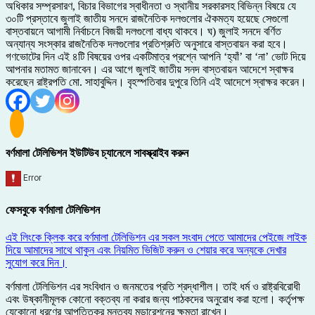
অধিকার সম্প্রসারণ, বিচার বিভাগের স্বাধীনতা ও স্থানীয় সরকারসহ বিভিন্ন বিষয়ে যে
৩০টি প্রস্তাবে জুলাই জাতীয় সনদে রাজনৈতিক দলগুলোর ঐকমত্য হয়েছে সেগুলো
বাস্তবায়নে আগামী নির্বাচনে বিজয়ী দলগুলো বাধ্য থাকবে। ঘ) জুলাই সনদে বর্ণিত
অন্যান্য সংস্কার রাজনৈতিক দলগুলোর প্রতিশ্রুতি অনুসারে বাস্তবায়ন করা হবে।
গণভোটের দিন এই ৪টি বিষয়ের ওপর একটিমাত্র প্রশ্নে আপনি ‘হ্যাঁ’ বা ‘না’ ভোট দিয়ে
আপনার মতামত জানাবেন। এর আগে জুলাই জাতীয় সনদ বাস্তবায়ন আদেশে স্বাক্ষর
করেছেন রাষ্ট্রপতি মো. সাহাবুদ্দিন। বৃহস্পতিবার দুপুরে তিনি এই আদেশে স্বাক্ষর করেন।
বর্ণমালা টেলিভিশন ইউটিউব চ্যানেলে সাবস্ক্রাইব করুন
ফেসবুকে বর্ণমালা টেলিভিশন
এই লিংকে ক্লিক করে বর্ণমালা টেলিভিশন এর সকল সংবাদ পেতে আমাদের পেইজে লাইক
দিয়ে আমাদের সাথে থাকুন এবং নিয়মিত ভিজিট করুন ও শেয়ার করে অন্যকে দেখার
সুযোগ করে দিন।
বর্ণমালা টেলিভিশন এর সংবিধান ও জনমতের প্রতি শ্রদ্ধাশীল। তাই ধর্ম ও রাষ্ট্রবিরোধী
এবং উষ্কানীমূলক কোনো বক্তব্য না করার জন্য পাঠকদের অনুরোধ করা হলো। কর্তৃপক্ষ
যেকোনো ধরণের আপত্তিকর মন্তব্য মডারেশনের ক্ষমতা রাখেন।