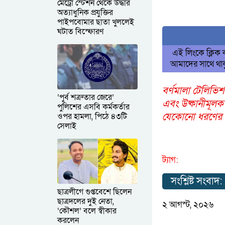
মেট্রো স্টেশন থেকে উদ্ধার
অত্যাধুনিক প্রযুক্তির
পাইপবোমার ছাতা খুললেই
ঘটাত বিস্ফোরণ
এই লিংকে ক্লিক
আমাদের সাথে থাক
বর্ণমালা টেলিভিশ
‘পুর্ব শত্রুতার জেরে’
এবং উষ্কানীমূলক
পুলিশের এসবি কর্মকর্তার
যেকোনো ধরণের আপ
ওপর হামলা, পিঠে ৪৩টি
সেলাই
ট্যাগ:
সংশ্লিষ্ট সংবাদ:
ছাত্রলীগে গুপ্তবেশে ছিলেন
ছাত্রদলের দুই নেতা,
২ আগস্ট, ২০২৬
‘কৌশল’ বলে স্বীকার
করলেন