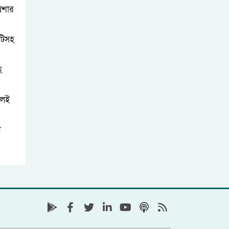
েশার
িটিসহ
হ
ললেই
ি