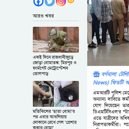
আরও খবর
একই দিনে রাজধানীজুড়ে
জোড়া বোমাতঙ্ক: মিরপুর ও
ফার্মগেট মেট্রোস্টেশন
তোলপাড়
বর্ণমালা টে
News) ফিডটি অ
এমআরটি পুলিশ মেট্
অন্যান্য দাবিতে ক
যোগ দিয়েছেন তা
মতিঝিলের ‘ছাতা বোমা’র
ডিএমটিসিএল’র স্ট
পর এবার আশুলিয়ায়
এতে যাত্রীদের অধি
দোকানে রেখে গেল ‘প্রেশার
নিরাপত্তাকর্মীরা।
কুকার বোমা’