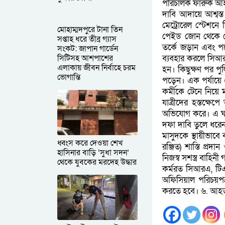
পরিচালক ফারুক আহম
দাবি আদায়ে আশ্বস
মেট্রোরেল স্টেশনে
মোহাম্মদপুরে টানা তিন
পেইড জোন থেকে বের
সপ্তাহ ধরে তীব্র গ্যাস
তর্কে জড়ান এবং প
সংকট: জাপান গার্ডেন
সিটিসহ আশপাশের
ব্যবহার করলে সিআর
এলাকায় জীবন নির্বাহে চরম
হন। কিছুক্ষণ পর প
ভোগান্তি
পড়েন। এক পর্যায়ে
কর্মীকে টেনে নিয়ে 
যাত্রীদের হস্তক্ষ
অভিযোগ করে। এ ঘটন
দফা দাবি তুলে ধর
মাসুদকে স্থায়ীভাবে
ধ্বংস করে দেওয়া শেখ
রঞ্জিত) শাস্তি প্রদা
হাসিনার বাড়ি ‘সুধা সদন’
নিজস্ব সশস্ত্র বাহ
থেকে যুবকের মরদেহ উদ্ধার
কর্মরত সিআরএ, টিএ
অফিসিয়াল পরিচয়প
করতে হবে। ৬. আহত কর