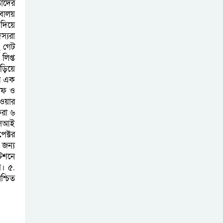
তাদের
বালয়
 দিয়ে
স্যরা
ং গেট
লিপ্ত
জড়িয়ে
র এক
টাফ ও
হওয়ার
ফরা ৬
 এসআই
েক্টর
 জন্য
টেশনে
ে। ৫.
শ্চিত