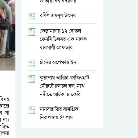
জাতীয় বিশ্ববিদ্যালয়
বর্ণিল জয়নুল উৎসব
ভেড়ামারায় ১২ বোতল
ফেনসিডিলসহ এক মাদক
ব্যবসায়ী গ্রেফতার
চাঁদের অপেক্ষায় ঈদ
কুয়াশায় আরিচা-কাজিরহাট
নৌরুটে চলাচল বন্ধ, মাঝ
নদীতে আটকা ৪ ফেরি
াবিসহ
 কাজে
মানবজাতির সামগ্রিক
ন না
নিরাপত্তায় ইসলাম
ন না।
স্থিত
থাপনা