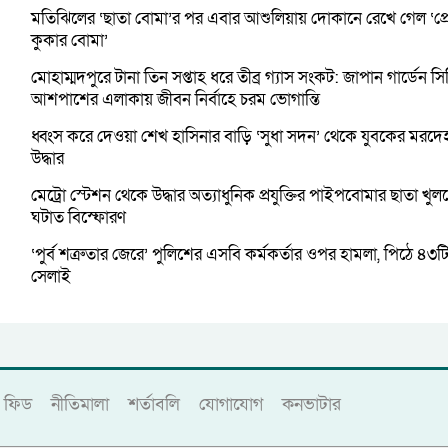
মতিঝিলের ‘ছাতা বোমা’র পর এবার আশুলিয়ায় দোকানে রেখে গেল ‘প্র
কুকার বোমা’
মোহাম্মদপুরে টানা তিন সপ্তাহ ধরে তীব্র গ্যাস সংকট: জাপান গার্ডেন স
আশপাশের এলাকায় জীবন নির্বাহে চরম ভোগান্তি
ধ্বংস করে দেওয়া শেখ হাসিনার বাড়ি ‘সুধা সদন’ থেকে যুবকের মরদে
উদ্ধার
মেট্রো স্টেশন থেকে উদ্ধার অত্যাধুনিক প্রযুক্তির পাইপবোমার ছাতা খু
ঘটাত বিস্ফোরণ
‘পুর্ব শত্রুতার জেরে’ পুলিশের এসবি কর্মকর্তার ওপর হামলা, পিঠে ৪৩ট
সেলাই
ফিড
নীতিমালা
শর্তাবলি
যোগাযোগ
কনভাটার