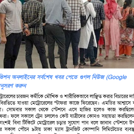
লিভিশন অনলাইনের সর্বশেষ খবর পেতে গুগল নিউজ (Google
নুসরণ করুন
রোরেলের চারজন কর্মীকে মৌখিক ও শারীরিকভাবে লাঞ্ছিত করার বিচারের দ
র্মবিরতিতে যাওয়া মেট্রোরেলের স্টাফরা কাজে ফিরেছেন। এমডির আশ্বাসে
রা। সোমবার সকাল থেকে স্টেশনে এসে হাজির হলেও কাজ করছিলে
াফরা। ফলে সকালে ট্রেন চললেও কেউ যাত্রীদের কোনও সহায়তা করছিলে
কাংশই বিনা টিকিটে মেট্রোরেল চড়ার সুযোগ পান বলে জানান স্টেশনে উপ
 পরে সকাল পৌনে ৯টায় ঢাকা ম্যাস ট্রানজিট কোম্পানি লিমিটেডের ব্যবস্