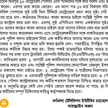
েদ মিরপুর-১০ মেট্রোরেল স্টেশনে এসে স্টাফদের সঙ্গে কথা বলেন এবং 
্ত করেন। এরপর তারা কাজে ফেরেন। এর আগে গত ১৬ মার্চ বিকালে সচি
 সিভিল পোশাকে দুই নারী বিনা টিকিটে মেট্রোরেলে ভ্রমণ করে সুইং গেট
 হতে চান। কর্তব্যরত সিআরএ কারণ জানতে চাইলে সংশ্লিষ্ট পুলিশ সদ
রে কন্ট্রোল রুমে চলে যান। এরপর, দুই এপিবিএন সদস্য একইভাবে সুই
এ তাদের কাছেও কারণ জানতে চাইলে তারা আগের ঘটনার জের ধরে তর্কে 
ুলিশের আরও কয়েকজন সদস্য এসে মেট্রোরেলকর্মীদের সঙ্গে বাকবিতণ্ডায় 
 এক পুলিশ সদস্য রাইফেল দিয়ে এক কর্মীর কাঁধে আঘাত করেন এবং অপ
মারধর ও বন্দুক তাক করে গুলি করার হুমকি দেন। পরবর্তীতে, উপস্থিত স্
েপে আহত কর্মীকে উদ্ধার করা হয়। উভয় পক্ষই হাতাহাতির ঘটনায় আহত 
ার পর ঢাকা ম্যাস ট্রানজিট কোম্পানি লিমিটেড (ডিএমটিসিএল)-এর স্টা
েন। দাবিগুলো হলো- ১. আগামী এক কার্যদিবসের মধ্যে ঘটনার মূলহোতা
 বরখাস্ত করতে হবে এবং সংশ্লিষ্ট পুলিশ সদস্যদের (কনস্টেবল রেজনুল, ইন্সপ
ন ও প্রকাশ্যে ক্ষমা চাইতে হবে। ২. মেট্রোরেল স্টাফ ও যাত্রীদের নিরাপত্তার
িনী গড়ে তুলতে হবে। ৩. এমআরটি পুলিশকে অবিলম্বে বাতিল করতে হবে। ৪. স্
মও, স্টেশন কন্ট্রোলারসহ সব কর্মীর শতভাগ নিরাপত্তা নিশ্চিত করতে হব
ত্র ও অনুমতি ছাড়া কেউ যেন পেইড জোনে প্রবেশ করতে না পারে, তা নি
্মীদের সম্পূর্ণ চিকিৎসার দায়িত্ব কর্তৃপক্ষকে নিতে হবে।
বর্ণমালা টেলিভিশন ইউটিউব চ্যানেলে
সাবস্ক্রাইব করুন