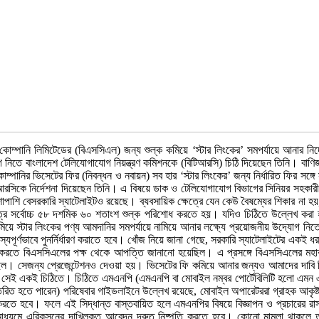
 কোম্পানি লিমিটেডের (বিএসসিএল) জন্য শুল্ক কমিয়ে ‘স্টার লিংকের’ সমপর্যায়ে আনার ন
িতে বাংলাদেশ টেলিযোগাযোগ নিয়ন্ত্রণ কমিশনকে (বিটিআরসি) চিঠি দিয়েছেন তিনি। বাণিজ্
পানির ভিসেটের ফির (নিবন্ধন ও নবায়ন) সব হার ‘স্টার লিংকের’ জন্য নির্ধারিত ফির সঙ্গে সা
িকে নির্দেশনা দিয়েছেন তিনি। এ বিষয়ে ডাক ও টেলিযোগাযোগ বিভাগের সিনিয়র সহকারী সচ
াশাপাশি বেসরকারি স্যাটেলাইটও রয়েছে। ব্যবসায়িক ক্ষেত্রে যেন কেউ বৈষম্যের শিকার না হয়
্রে সর্বোচ্চ ৫৮ দশমিক ৬০ শতাংশ শুল্ক পরিশোধ করতে হয়। যদিও চিঠিতে উল্লেখ করা হয়ে
 স্টার লিংকের পণ্য আমদানির সমপর্যায়ে নামিয়ে আনার লক্ষ্যে প্রয়োজনীয় উদ্যোগ নিতে
মঞ্জস্যপূর্ণভাবে পুনর্নির্ধারণ করাতে হবে। খোঁজ নিয়ে জানা গেছে, সরকারি স্যাটেলাইটের একই
করতে বিএসসিএলের পক্ষ থেকে আপত্তি জানানো হয়েছিল। এ প্রসঙ্গে বিএসসিএলের মহাব্
ছিল। সেজন্য প্রেজেন্টেশনও দেওয়া হয়। ভিসেটের ফি কমিয়ে আনার জন্যও আমাদের দাবি 
ছে সেই একই চিঠিতে। চিঠিতে এমএনপি (এমএনপি বা মোবাইল নম্বর পোর্টেবিলিটি হলো এমন 
্তরিত হতে পারেন) পরিষেবার গাইডলাইনে উল্লেখ রয়েছে, মোবাইল অপারেটররা গ্রাহক আকৃষ্ট
 করতে হবে। ফলে এই সিদ্ধান্ত বাস্তবায়িত হলে এমএনপির বিষয়ে বিজ্ঞাপন ও প্রচারের র
ার মাধ্যমে এরিকসনের দাখিলকৃত আবেদন দ্রুত নিষ্পতি করতে হবে। কোনো মামলা থাকলে তা দ্