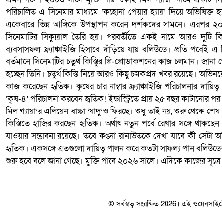
পরিচালিত এ সিনেমার মাধ্যমে ‘কহোনা পেয়ার হ্যায়’ দিয়ে অভিষিক্ত
একেবারে ভিন্ন আঙ্গিকে উপস্থাপন করেন দর্শকদের সামনে। এরপর ২০
সিনেমাটির সিক্যুয়াল তৈরি হয়। পরবর্তীতে একই নামে আরও দুটি কি
ব্যবসাসফল ফ্র্যাঞ্চাইজি হিসাবে দাঁড়িয়ে যায় বলিউডে। প্রতি পর্বে
বর্তমানে সিনেমাটির চতুর্থ কিস্তিুর প্রি-প্রোডাকশনের কাজ চলমান। জানা
হচ্ছেন তিনি। চতুর্থ কিস্তি নিয়ে আরও কিছু চমকপ্রদ খবর রয়েছে। অভ
কাজ করেছেন হৃতিক। কৃষের চার নাম্বার ফ্র্যাঞ্চাইজি পরিচালনার দায়ি
‘কৃষ-৪’ পরিচালনা করবেন হৃতিক! ইন্ডাস্ট্রিতে প্রায় ২৫ বছর কাটানোর প
মিল গ্যায়া’র এলিয়েন বাচ্চা ‘যাদু’ও ফিরছে। শুধু তাই নয়, শুরু থেকে শেষ পর
কিস্তিতে হাজির করছেন হৃতিক। অর্থাৎ নতুন পর্বে রেখার সঙ্গে থাকছেন
যাওয়ার সম্ভাবনা রয়েছে। তবে কঙনা রানাউতকে দেখা যাবে কী সেটা অন
হৃতিক। একসঙ্গে এতগুলো দায়িত্ব পালন করে কতটা সাফল্য পান বলিউডের
শুরু হবে বলে জানা গেছে। মুক্তি পাবে ২০২৬ সালে। এদিকে কাজের সূত্রে হ
© সর্বস্বত্ব সংরক্ষিত 2026। এই ওয়েবসা