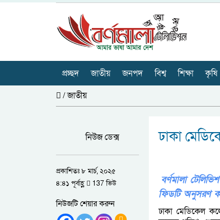
প্রচ্ছদ
জাতীয়
জনপদ
বিশ্ব
শিক্ষা
কৃষি
/
জাতীয়
ঢাকা মেডিক
নিউজ ডেক্স
প্রকাশিতঃ ৮ মার্চ, ২০২৫
বর্ণমালা টেলি
৪:৪১ পূর্বাহ্ণ
137 ভিউ
ফিডটি অনুসরণ ক
নিউজটি শেয়ার করুন
ঢাকা মেডিকেল কল