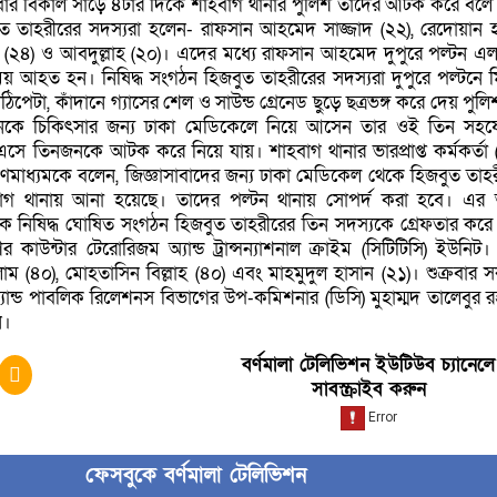
রবার বিকাল সাড়ে ৪টার দিকে শাহবাগ থানার পুলিশ তাদের আটক করে বলে
 তাহরীরের সদস্যরা হলেন- রাফসান আহমেদ সাজ্জাদ (২২), রেদোয়ান হ
ান (২৪) ও আবদুল্লাহ (২০)। এদের মধ্যে রাফসান আহমেদ দুপুরে পল্টন এ
য় আহত হন। নিষিদ্ধ সংগঠন হিজবুত তাহরীরের সদস্যরা দুপুরে পল্টনে 
িপেটা, কাঁদানে গ্যাসের শেল ও সাউন্ড গ্রেনেড ছুড়ে ছত্রভঙ্গ করে দেয় পুল
ে চিকিৎসার জন্য ঢাকা মেডিকেলে নিয়ে আসেন তার ওই তিন সহয
 এসে তিনজনকে আটক করে নিয়ে যায়। শাহবাগ থানার ভারপ্রাপ্ত কর্মকর্তা 
গণমাধ্যমকে বলেন, জিজ্ঞাসাবাদের জন্য ঢাকা মেডিকেল থেকে হিজবুত তাহ
বাগ থানায় আনা হয়েছে। তাদের পল্টন থানায় সোপর্দ করা হবে। এর
েকে নিষিদ্ধ ঘোষিত সংগঠন হিজবুত তাহরীরের তিন সদস্যকে গ্রেফতার করে
র কাউন্টার টেরোরিজম অ্যান্ড ট্রান্সন্যাশনাল ক্রাইম (সিটিটিসি) ইউনিট।
ম (৪০), মোহতাসিন বিল্লাহ (৪০) এবং মাহমুদুল হাসান (২১)। শুক্রবার 
যান্ড পাবলিক রিলেশনস বিভাগের উপ-কমিশনার (ডিসি) মুহাম্মদ তালেবুর 
ন।
বর্ণমালা টেলিভিশন ইউটিউব চ্যানেলে
সাবস্ক্রাইব করুন
ফেসবুকে বর্ণমালা টেলিভিশন