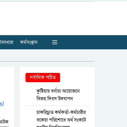
ীবনধারা
কর্মসংস্থান
সর্বাধিক পঠিত
কুষ্টিয়ায় বর্ণাঢ্য আয়োজনে
বিজয় দিবস উদযাপন
s)
চাকরিচ্যুত কর্মকর্তা-কর্মচারীর
বকেয়া পরিশোধে অর্থ সংকটে
 আটক