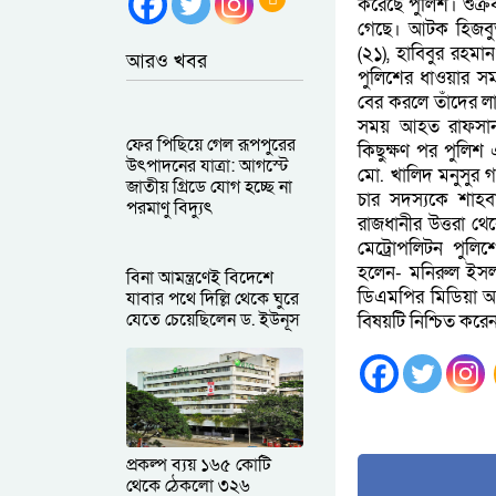
করেছে পুলিশ। শুক্
গেছে। আটক হিজবুত
(২১), হাবিবুর রহম
আরও খবর
পুলিশের ধাওয়ার সম
বের করলে তাঁদের লাঠ
সময় আহত রাফসানক
ফের পিছিয়ে গেল রূপপুরের
কিছুক্ষণ পর পুলিশ
উৎপাদনের যাত্রা: আগস্টে
মো. খালিদ মনুসুর 
জাতীয় গ্রিডে যোগ হচ্ছে না
চার সদস্যকে শাহ
পরমাণু বিদ্যুৎ
রাজধানীর উত্তরা থ
মেট্রোপলিটন পুলিশে
হলেন- মনিরুল ইসলা
বিনা আমন্ত্রণেই বিদেশে
ডিএমপির মিডিয়া অ্
যাবার পথে দিল্লি থেকে ঘুরে
যেতে চেয়েছিলেন ড. ইউনূস
বিষয়টি নিশ্চিত করে
প্রকল্প ব্যয় ১৬৫ কোটি
থেকে ঠেকলো ৩২৬