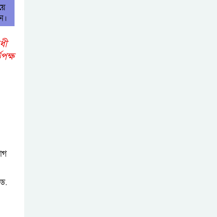
য়ে
িন।
োধী
পক্ষ
যোগ
 ড.