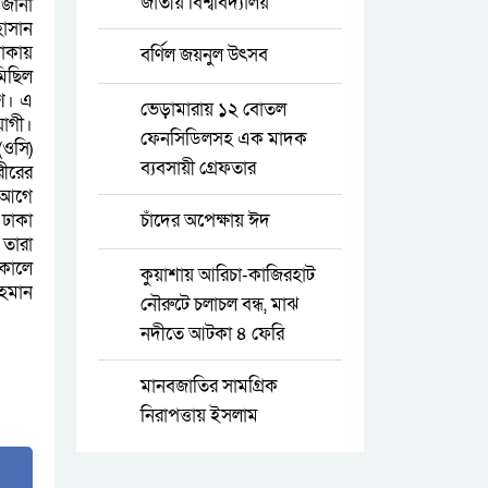
জাতীয় বিশ্ববিদ্যালয়
 জানা
াসান
লাকায়
বর্ণিল জয়নুল উৎসব
মিছিল
িশ। এ
ভেড়ামারায় ১২ বোতল
োগী।
ফেনসিডিলসহ এক মাদক
(ওসি)
ব্যবসায়ী গ্রেফতার
রীরের
 আগে
 ঢাকা
চাঁদের অপেক্ষায় ঈদ
 তারা
সকালে
কুয়াশায় আরিচা-কাজিরহাট
রহমান
নৌরুটে চলাচল বন্ধ, মাঝ
নদীতে আটকা ৪ ফেরি
মানবজাতির সামগ্রিক
নিরাপত্তায় ইসলাম