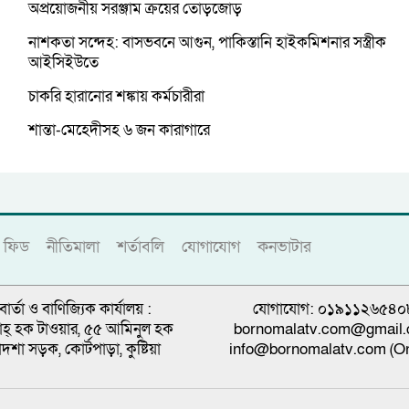
অপ্রয়োজনীয় সরঞ্জাম ক্রয়ের তোড়জোড়
নাশকতা সন্দেহ: বাসভবনে আগুন, পাকিস্তানি হাইকমিশনার সস্ত্রীক
আইসিইউতে
চাকরি হারানোর শঙ্কায় কর্মচারীরা
শান্তা-মেহেদীসহ ৬ জন কারাগারে
ফিড
নীতিমালা
শর্তাবলি
যোগাযোগ
কনভাটার
বার্তা ও বাণিজ্যিক কার্যালয় :
যোগাযোগ: ০১৯১১২৬৫৪০
্নাহ্ হক টাওয়ার, ৫৫ আমিনুল হক
bornomalatv.com@gmail
াদশা সড়ক, কোর্টপাড়া, কুষ্টিয়া
info@bornomalatv.com (On