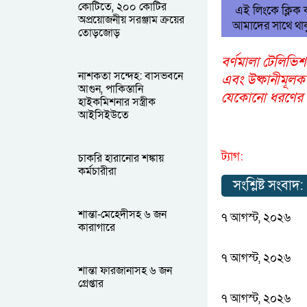
কোটিতে, ২০০ কোটির
এই লিংকে ক্লিক
অপ্রয়োজনীয় সরঞ্জাম ক্রয়ের
আমাদের সাথে থাক
তোড়জোড়
বর্ণমালা টেলিভিশ
নাশকতা সন্দেহ: বাসভবনে
এবং উষ্কানীমূলক
আগুন, পাকিস্তানি
যেকোনো ধরণের আপ
হাইকমিশনার সস্ত্রীক
আইসিইউতে
ট্যাগ:
চাকরি হারানোর শঙ্কায়
কর্মচারীরা
সংশ্লিষ্ট সংবাদ:
শান্তা-মেহেদীসহ ৬ জন
৭ আগস্ট, ২০২৬
কারাগারে
৭ আগস্ট, ২০২৬
শান্তা ফারজানাসহ ৬ জন
গ্রেপ্তার
৭ আগস্ট, ২০২৬