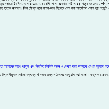
র্যন্ত কোনো ইংলিশ খেলোয়াড়ের চেয়ে বেশি গোল–অবদান নেই তার। মাত্র ১৫ ম্যাচে পাঁচ 
যিই হাতের নাগালে? তিন মৌসুম ধরে রানার-আপ হিসেবে শেষ করা আর্সেনাল এবার ছয় পয়েন
িয়ে আমাদের সাথে থাকুন এবং নিয়মিত ভিজিট করুন ও শেয়ার করে অন্যকে দেখার সুযোগ কর
ী এবং উষ্কানীমূলক কোনো বক্তব্য না করার জন্য পাঠকদের অনুরোধ করা হলো। কর্তৃপক্ষ যে