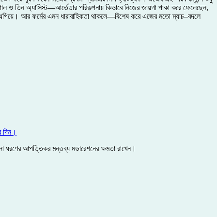
গোল ও তিন অ্যাসিস্ট—আর্তেতার পরিকল্পনায় কিভাবে নিজের জায়গা পাকা করে ফেলেছেন,
্টে এগিয়ে। আর ফর্মের এমন ধারাবাহিকতা থাকলে—বিশেষ করে এজের মতো ম্যাচ–বদলে
ে দিন।
কোনো ধরণের আপত্তিকর মন্তব্য মডারেশনের ক্ষমতা রাখেন।